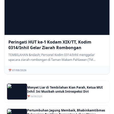
Peringati HUT ke-1 Kodam XIX/TT, Kodim
0314/Inhil Gelar Ziarah Rombongan
TEMBILAHAN &ndash; Personel Kodim 0314/Inhil menggelar
upacara ziarah rombongan di Taman Makam Pahlawan (TM...
📅 07/08/2026
Monyet Liar di Tembilahan Kian Parah, Ketua MUI
Inhil: Ini Musibah untuk Introspeksi Diri
📅 04/08/2026
Pertumbuhan Jagung Membaik, Bhabinkamtibmas