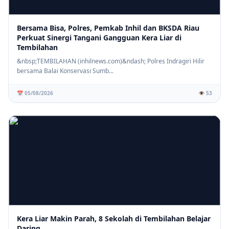
Bersama Bisa, Polres, Pemkab Inhil dan BKSDA Riau
Perkuat Sinergi Tangani Gangguan Kera Liar di
Tembilahan
⚡ PENDIDIKAN
SD IT Tunas Harapan Gelar Sosialisasi Stop Bullying, Bangun
&nbsp;TEMBILAHAN (inhilnews.com)&ndash; Polres Indragiri Hilir
Karakter Siswa yang Peduli dan Berempati
bersama Balai Konservasi Sumb...
📅 05/08/2026
👁️ 53
Kera Liar Makin Parah, 8 Sekolah di Tembilahan Belajar
Daring