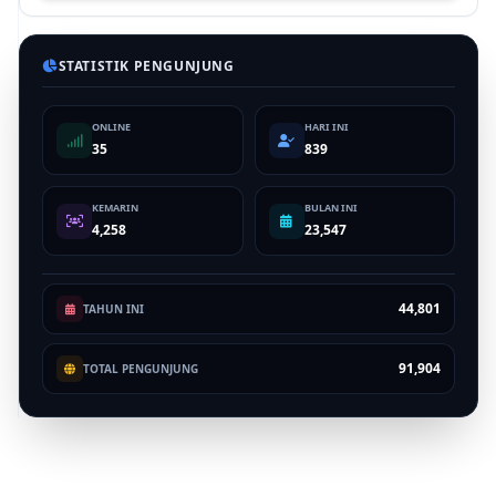
STATISTIK PENGUNJUNG
ONLINE
HARI INI
35
839
KEMARIN
BULAN INI
4,258
23,547
44,801
TAHUN INI
91,904
TOTAL PENGUNJUNG