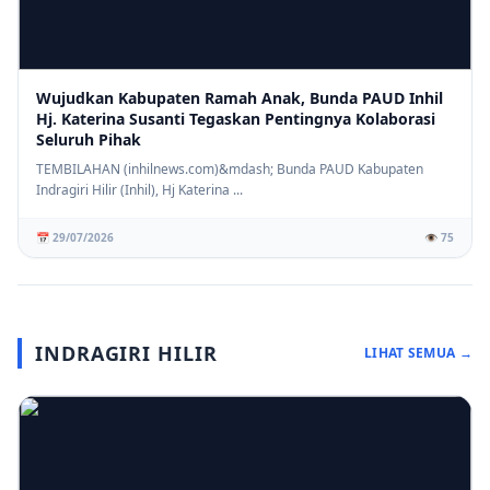
Wujudkan Kabupaten Ramah Anak, Bunda PAUD Inhil
Hj. Katerina Susanti Tegaskan Pentingnya Kolaborasi
Seluruh Pihak
TEMBILAHAN (inhilnews.com)&mdash; Bunda PAUD Kabupaten
Indragiri Hilir (Inhil), Hj Katerina ...
📅 29/07/2026
👁️ 75
INDRAGIRI HILIR
LIHAT SEMUA →