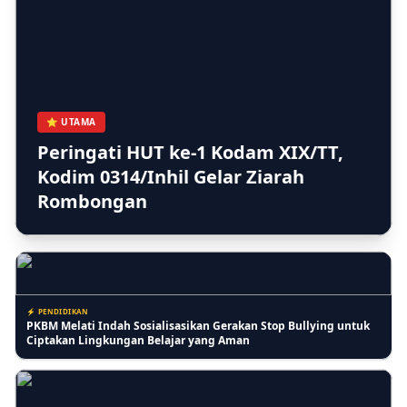
⚡ BERITA
Kera Liar Makin Parah, 8 Sekolah di Tembilahan Belajar Daring
⭐ UTAMA
Peringati HUT ke-1 Kodam XIX/TT,
Kodim 0314/Inhil Gelar Ziarah
⚡ RIAU
Rombongan
Kasi Lantaskim Imigrasi Tembilahan Akui Harusnya tidak seperti
itu dan Kita Evaluasi
⚡ PENDIDIKAN
PKBM Melati Indah Sosialisasikan Gerakan Stop Bullying untuk
Ciptakan Lingkungan Belajar yang Aman