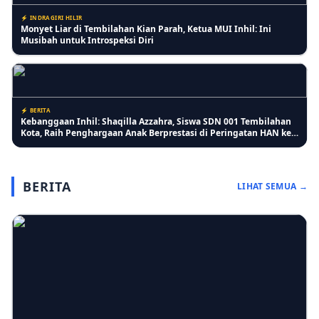
⚡ INDRAGIRI HILIR
Monyet Liar di Tembilahan Kian Parah, Ketua MUI Inhil: Ini
Musibah untuk Introspeksi Diri
⚡ BERITA
Kebanggaan Inhil: Shaqilla Azzahra, Siswa SDN 001 Tembilahan
Kota, Raih Penghargaan Anak Berprestasi di Peringatan HAN ke-
42
BERITA
LIHAT SEMUA →
⚡ INDRAGIRI HILIR
Pertumbuhan Jagung Membaik, Bhabinkamtibmas Pelangiran
Pastikan Perawatan Lahan Warga Berjalan Optimal
⚡ RIAU
Lansia Keluhkan Pelayanan Kantor Imigrasi Tembilahan, Antrean
Lansia Digabung dan Dinilai Kurang Ramah