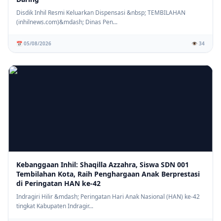
Disdik Inhil Resmi Keluarkan Dispensasi &nbsp; TEMBILAHAN
(inhilnews.com)&mdash; Dinas Pen...
📅 05/08/2026
👁️ 34
Kebanggaan Inhil: Shaqilla Azzahra, Siswa SDN 001
Tembilahan Kota, Raih Penghargaan Anak Berprestasi
di Peringatan HAN ke-42
Indragiri Hilir &mdash; Peringatan Hari Anak Nasional (HAN) ke-42
tingkat Kabupaten Indragir...