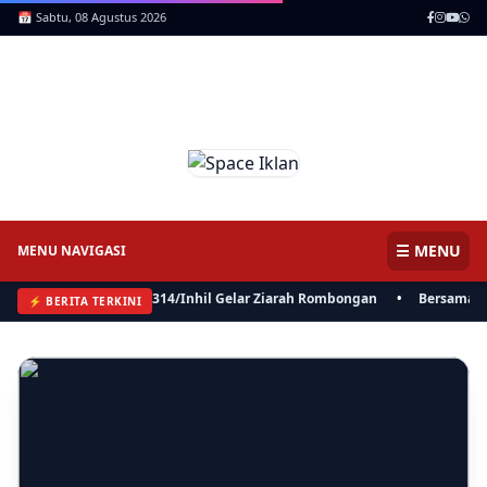
📅 Sabtu, 08 Agustus 2026
ICNews | Jendela Informasi,
Mencerdaskan Anak Negeri
☰ MENU
MENU NAVIGASI
m XIX/TT, Kodim 0314/Inhil Gelar Ziarah Rombongan
•
Bersama Bisa, P
⚡ BERITA TERKINI
⚡ BERITA
Bersama Bisa, Polres, Pemkab Inhil dan BKSDA Riau Perkuat
Sinergi Tangani Gangguan Kera Liar di Tembilahan