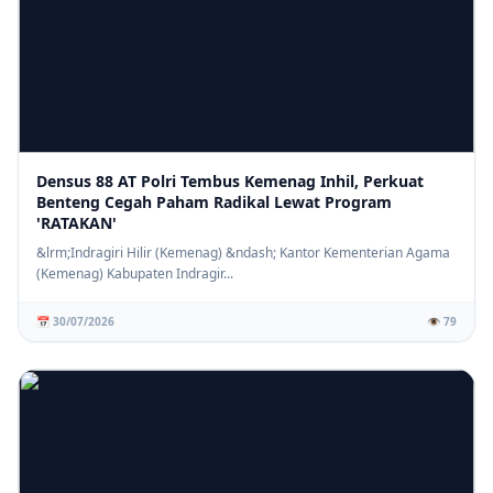
Densus 88 AT Polri Tembus Kemenag Inhil, Perkuat
Benteng Cegah Paham Radikal Lewat Program
'RATAKAN'
&lrm;Indragiri Hilir (Kemenag) &ndash; Kantor Kementerian Agama
(Kemenag) Kabupaten Indragir...
📅 30/07/2026
👁️ 79