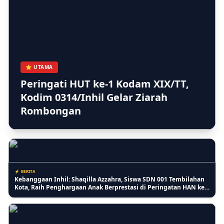
⚡ PENDIDIKAN
PKBM Melati Indah Sosialisasikan Gerakan Stop Bullying untuk
Ciptakan Lingkungan Belajar yang Aman
⭐ UTAMA
Peringati HUT ke-1 Kodam XIX/TT,
Kodim 0314/Inhil Gelar Ziarah
⚡ INDRAGIRI HILIR
Rombongan
Monyet Liar di Tembilahan Kian Parah, Ketua MUI Inhil: Ini
Musibah untuk Introspeksi Diri
⚡ BERITA
Kebanggaan Inhil: Shaqilla Azzahra, Siswa SDN 001 Tembilahan
Kota, Raih Penghargaan Anak Berprestasi di Peringatan HAN ke-
42