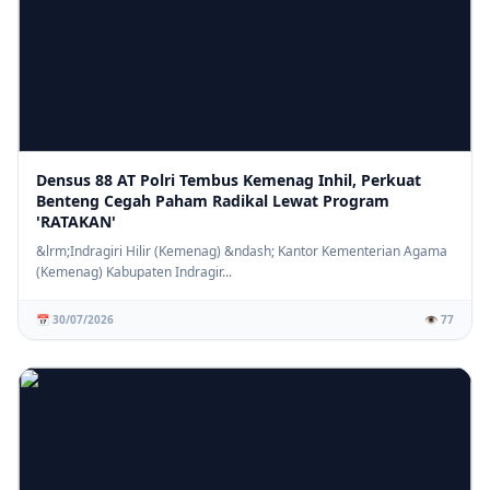
Densus 88 AT Polri Tembus Kemenag Inhil, Perkuat
Benteng Cegah Paham Radikal Lewat Program
'RATAKAN'
&lrm;Indragiri Hilir (Kemenag) &ndash; Kantor Kementerian Agama
(Kemenag) Kabupaten Indragir...
📅 30/07/2026
👁️ 77