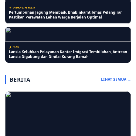
⚡ INDRAGIRI HILIR
Pertumbuhan Jagung Membaik, Bhabinkamtibmas Pelangiran
Pastikan Perawatan Lahan Warga Berjalan Optimal
⚡ RIAU
Lansia Keluhkan Pelayanan Kantor Imigrasi Tembilahan, Antrean
Lansia Digabung dan Dinilai Kurang Ramah
BERITA
LIHAT SEMUA →
⚡ PENDIDIKAN
SD IT Tunas Harapan Gelar Sosialisasi Stop Bullying, Bangun
Karakter Siswa yang Peduli dan Berempati