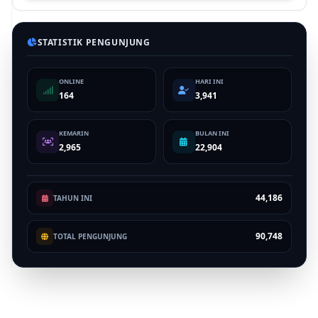
STATISTIK PENGUNJUNG
ONLINE
HARI INI
164
3,941
KEMARIN
BULAN INI
2,965
22,904
44,186
TAHUN INI
90,748
TOTAL PENGUNJUNG