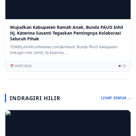
Wujudkan Kabupaten Ramah Anak, Bunda PAUD Inhil
Hj. Katerina Susanti Tegaskan Pentingnya Kolaborasi
Seluruh Pihak
TEMBILAHAN (inhilnews.com)&mdash; Bunda PAUD Kabupaten
Indragiri Hilir (Inhil), Hj Katerina ...
📅 29/07/2026
👁️ 72
INDRAGIRI HILIR
LIHAT SEMUA →