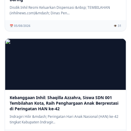
Disdik Inhil Resmi Keluarkan Dispensasi &nbsp; TEMBILAHAN
(inhilnews.com)&mdash; Dinas Pen...
📅 05/08/2026
👁️ 31
Kebanggaan Inhil: Shaqilla Azzahra, Siswa SDN 001
Tembilahan Kota, Raih Penghargaan Anak Berprestasi
di Peringatan HAN ke-42
Indragiri Hilir &mdash; Peringatan Hari Anak Nasional (HAN) ke-42
tingkat Kabupaten Indragir...