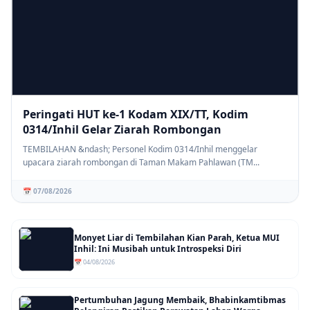
Peringati HUT ke-1 Kodam XIX/TT, Kodim
0314/Inhil Gelar Ziarah Rombongan
TEMBILAHAN &ndash; Personel Kodim 0314/Inhil menggelar
upacara ziarah rombongan di Taman Makam Pahlawan (TM...
📅 07/08/2026
Monyet Liar di Tembilahan Kian Parah, Ketua MUI
Inhil: Ini Musibah untuk Introspeksi Diri
📅 04/08/2026
Pertumbuhan Jagung Membaik, Bhabinkamtibmas