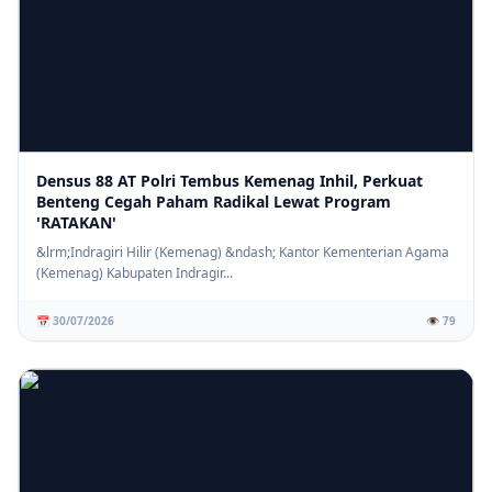
Densus 88 AT Polri Tembus Kemenag Inhil, Perkuat
Benteng Cegah Paham Radikal Lewat Program
'RATAKAN'
&lrm;Indragiri Hilir (Kemenag) &ndash; Kantor Kementerian Agama
(Kemenag) Kabupaten Indragir...
📅 30/07/2026
👁️ 79