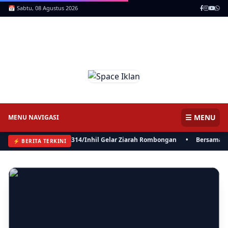
📅 Sabtu, 08 Agustus 2026
ICNews | Jendela Informasi,
Mencerdaskan Anak Negeri
☰ MENU
MENU NAVIGASI
dam XIX/TT, Kodim 0314/Inhil Gelar Ziarah Rombongan
•
Bersama Bisa, 
⚡ BERITA TERKINI
⚡ BERITA
Bersama Bisa, Polres, Pemkab Inhil dan BKSDA Riau Perkuat
Sinergi Tangani Gangguan Kera Liar di Tembilahan