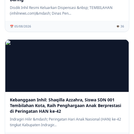
Disdik Inhil Resmi Keluarkan Dispensasi &nbsp; TEMBILAHAN
(inhilnews.com)&mdash; Dinas Pen...
📅 05/08/2026
👁️ 36
Kebanggaan Inhil: Shaqilla Azzahra, Siswa SDN 001
Tembilahan Kota, Raih Penghargaan Anak Berprestasi
di Peringatan HAN ke-42
Indragiri Hilir &mdash; Peringatan Hari Anak Nasional (HAN) ke-42
tingkat Kabupaten Indragir...