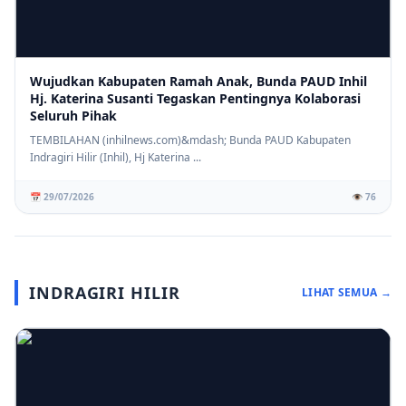
Wujudkan Kabupaten Ramah Anak, Bunda PAUD Inhil
Hj. Katerina Susanti Tegaskan Pentingnya Kolaborasi
Seluruh Pihak
TEMBILAHAN (inhilnews.com)&mdash; Bunda PAUD Kabupaten
Indragiri Hilir (Inhil), Hj Katerina ...
📅 29/07/2026
👁️ 76
INDRAGIRI HILIR
LIHAT SEMUA →