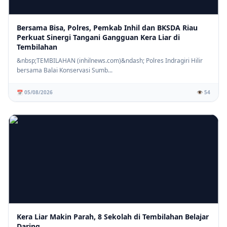
Bersama Bisa, Polres, Pemkab Inhil dan BKSDA Riau
Perkuat Sinergi Tangani Gangguan Kera Liar di
Tembilahan
⚡ PENDIDIKAN
SD IT Tunas Harapan Gelar Sosialisasi Stop Bullying, Bangun
&nbsp;TEMBILAHAN (inhilnews.com)&ndash; Polres Indragiri Hilir
Karakter Siswa yang Peduli dan Berempati
bersama Balai Konservasi Sumb...
📅 05/08/2026
👁️ 54
Kera Liar Makin Parah, 8 Sekolah di Tembilahan Belajar
Daring