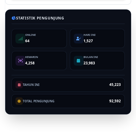
STATISTIK PENGUNJUNG
ONLINE
HARI INI
64
1,527
KEMARIN
BULAN INI
4,258
23,983
45,223
TAHUN INI
92,592
TOTAL PENGUNJUNG