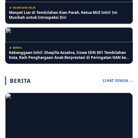
⚡ INDRAGIRI HILIR
Monyet Liar di Tembilahan Kian Parah, Ketua MUI Inhil: Ini
Musibah untuk Introspeksi Diri
⚡ BERITA
Kebanggaan Inhil: Shaqilla Azzahra, Siswa SDN 001 Tembilahan
Kota, Raih Penghargaan Anak Berprestasi di Peringatan HAN ke-
42
BERITA
LIHAT SEMUA →
⚡ INDRAGIRI HILIR
Pertumbuhan Jagung Membaik, Bhabinkamtibmas Pelangiran
Pastikan Perawatan Lahan Warga Berjalan Optimal
⚡ RIAU
Lansia Keluhkan Pelayanan Kantor Imigrasi Tembilahan, Antrean
Lansia Digabung dan Dinilai Kurang Ramah