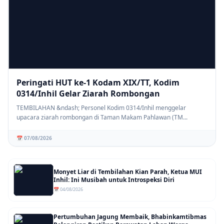
Peringati HUT ke-1 Kodam XIX/TT, Kodim
0314/Inhil Gelar Ziarah Rombongan
TEMBILAHAN &ndash; Personel Kodim 0314/Inhil menggelar
upacara ziarah rombongan di Taman Makam Pahlawan (TM...
📅 07/08/2026
Monyet Liar di Tembilahan Kian Parah, Ketua MUI
Inhil: Ini Musibah untuk Introspeksi Diri
📅 04/08/2026
Pertumbuhan Jagung Membaik, Bhabinkamtibmas