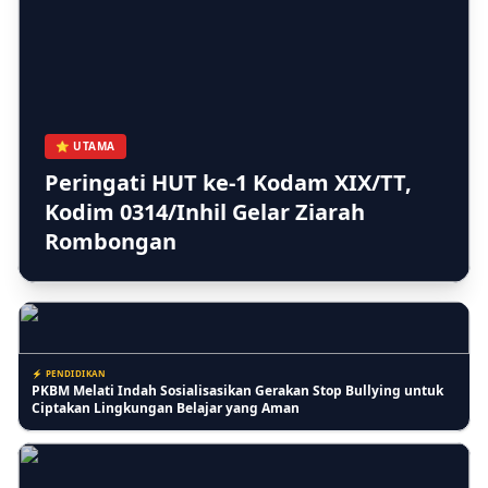
⚡ BERITA
Kera Liar Makin Parah, 8 Sekolah di Tembilahan Belajar Daring
⭐ UTAMA
Peringati HUT ke-1 Kodam XIX/TT,
Kodim 0314/Inhil Gelar Ziarah
⚡ RIAU
Rombongan
Kasi Lantaskim Imigrasi Tembilahan Akui Harusnya tidak seperti
itu dan Kita Evaluasi
⚡ PENDIDIKAN
PKBM Melati Indah Sosialisasikan Gerakan Stop Bullying untuk
Ciptakan Lingkungan Belajar yang Aman