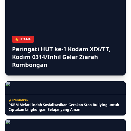
⚡ BERITA
Kera Liar Makin Parah, 8 Sekolah di Tembilahan Belajar Daring
⭐ UTAMA
Peringati HUT ke-1 Kodam XIX/TT,
Kodim 0314/Inhil Gelar Ziarah
⚡ RIAU
Rombongan
Kasi Lantaskim Imigrasi Tembilahan Akui Harusnya tidak seperti
itu dan Kita Evaluasi
⚡ PENDIDIKAN
PKBM Melati Indah Sosialisasikan Gerakan Stop Bullying untuk
Ciptakan Lingkungan Belajar yang Aman