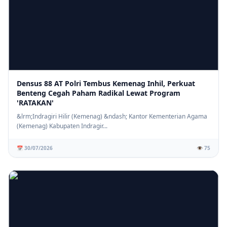
Densus 88 AT Polri Tembus Kemenag Inhil, Perkuat
Benteng Cegah Paham Radikal Lewat Program
'RATAKAN'
&lrm;Indragiri Hilir (Kemenag) &ndash; Kantor Kementerian Agama
(Kemenag) Kabupaten Indragir...
📅 30/07/2026
👁️ 75