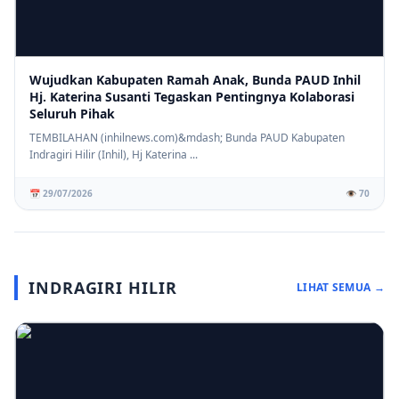
Wujudkan Kabupaten Ramah Anak, Bunda PAUD Inhil
Hj. Katerina Susanti Tegaskan Pentingnya Kolaborasi
Seluruh Pihak
TEMBILAHAN (inhilnews.com)&mdash; Bunda PAUD Kabupaten
Indragiri Hilir (Inhil), Hj Katerina ...
📅 29/07/2026
👁️ 70
INDRAGIRI HILIR
LIHAT SEMUA →