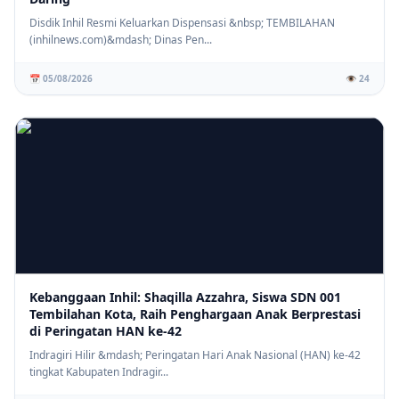
Disdik Inhil Resmi Keluarkan Dispensasi &nbsp; TEMBILAHAN
(inhilnews.com)&mdash; Dinas Pen...
📅 05/08/2026
👁️ 24
Kebanggaan Inhil: Shaqilla Azzahra, Siswa SDN 001
Tembilahan Kota, Raih Penghargaan Anak Berprestasi
di Peringatan HAN ke-42
Indragiri Hilir &mdash; Peringatan Hari Anak Nasional (HAN) ke-42
tingkat Kabupaten Indragir...