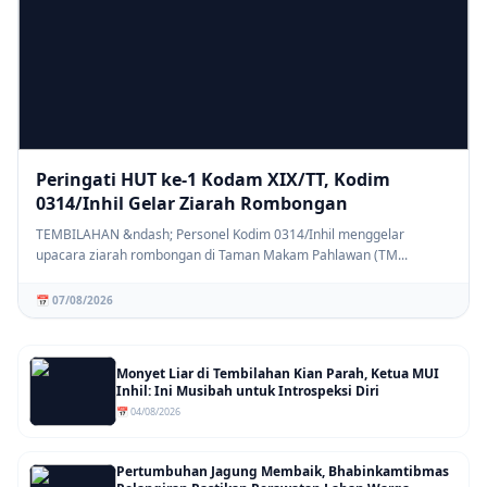
Peringati HUT ke-1 Kodam XIX/TT, Kodim
0314/Inhil Gelar Ziarah Rombongan
TEMBILAHAN &ndash; Personel Kodim 0314/Inhil menggelar
upacara ziarah rombongan di Taman Makam Pahlawan (TM...
📅 07/08/2026
Monyet Liar di Tembilahan Kian Parah, Ketua MUI
Inhil: Ini Musibah untuk Introspeksi Diri
📅 04/08/2026
Pertumbuhan Jagung Membaik, Bhabinkamtibmas