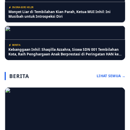
⚡ INDRAGIRI HILIR
Monyet Liar di Tembilahan Kian Parah, Ketua MUI Inhil: Ini
Musibah untuk Introspeksi Diri
⚡ BERITA
Kebanggaan Inhil: Shaqilla Azzahra, Siswa SDN 001 Tembilahan
Kota, Raih Penghargaan Anak Berprestasi di Peringatan HAN ke-
42
BERITA
LIHAT SEMUA →
⚡ INDRAGIRI HILIR
Pertumbuhan Jagung Membaik, Bhabinkamtibmas Pelangiran
Pastikan Perawatan Lahan Warga Berjalan Optimal
⚡ RIAU
Lansia Keluhkan Pelayanan Kantor Imigrasi Tembilahan, Antrean
Lansia Digabung dan Dinilai Kurang Ramah