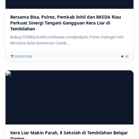
Bersama Bisa, Polres, Pemkab Inhil dan BKSDA Riau
Perkuat Sinergi Tangani Gangguan Kera Liar di
Tembilahan
⚡ PENDIDIKAN
SD IT Tunas Harapan Gelar Sosialisasi Stop Bullying, Bangun
&nbsp;TEMBILAHAN (inhilnews.com)&ndash; Polres Indragiri Hilir
Karakter Siswa yang Peduli dan Berempati
bersama Balai Konservasi Sumb...
📅 05/08/2026
👁️ 45
Kera Liar Makin Parah, 8 Sekolah di Tembilahan Belajar
Daring