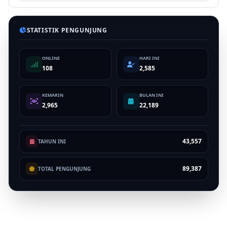
STATISTIK PENGUNJUNG
ONLINE
HARI INI
108
2,585
KEMARIN
BULAN INI
2,965
22,189
43,557
TAHUN INI
89,387
TOTAL PENGUNJUNG