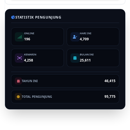
STATISTIK PENGUNJUNG
ONLINE
HARI INI
196
4,709
KEMARIN
BULAN INI
4,258
25,611
46,415
TAHUN INI
95,775
TOTAL PENGUNJUNG