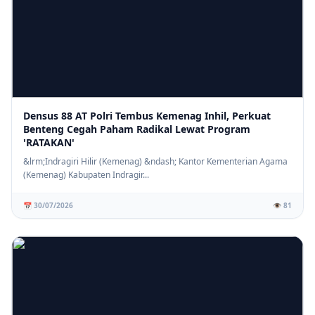
Densus 88 AT Polri Tembus Kemenag Inhil, Perkuat
Benteng Cegah Paham Radikal Lewat Program
'RATAKAN'
&lrm;Indragiri Hilir (Kemenag) &ndash; Kantor Kementerian Agama
(Kemenag) Kabupaten Indragir...
📅 30/07/2026
👁️ 81