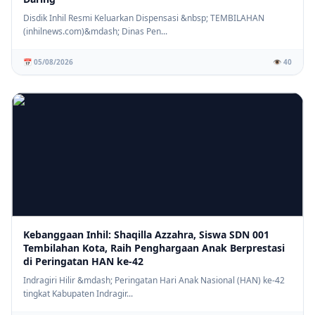
Disdik Inhil Resmi Keluarkan Dispensasi &nbsp; TEMBILAHAN
(inhilnews.com)&mdash; Dinas Pen...
📅 05/08/2026
👁️ 40
Kebanggaan Inhil: Shaqilla Azzahra, Siswa SDN 001
Tembilahan Kota, Raih Penghargaan Anak Berprestasi
di Peringatan HAN ke-42
Indragiri Hilir &mdash; Peringatan Hari Anak Nasional (HAN) ke-42
tingkat Kabupaten Indragir...