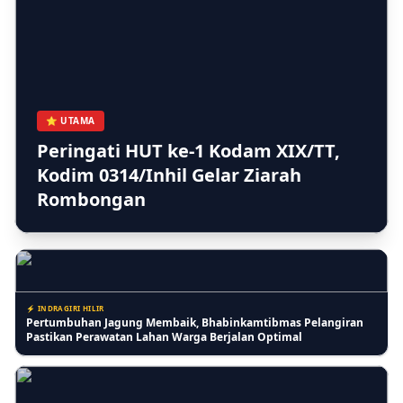
⚡ INDRAGIRI HILIR
Monyet Liar di Tembilahan Kian Parah, Ketua MUI Inhil: Ini
Musibah untuk Introspeksi Diri
⭐ UTAMA
Peringati HUT ke-1 Kodam XIX/TT,
Kodim 0314/Inhil Gelar Ziarah
⚡ BERITA
Rombongan
Kebanggaan Inhil: Shaqilla Azzahra, Siswa SDN 001 Tembilahan
Kota, Raih Penghargaan Anak Berprestasi di Peringatan HAN ke-
42
⚡ INDRAGIRI HILIR
Pertumbuhan Jagung Membaik, Bhabinkamtibmas Pelangiran
Pastikan Perawatan Lahan Warga Berjalan Optimal