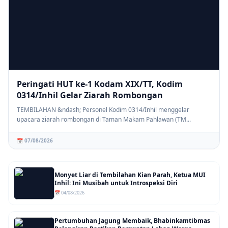
Peringati HUT ke-1 Kodam XIX/TT, Kodim
0314/Inhil Gelar Ziarah Rombongan
TEMBILAHAN &ndash; Personel Kodim 0314/Inhil menggelar
upacara ziarah rombongan di Taman Makam Pahlawan (TM...
📅 07/08/2026
Monyet Liar di Tembilahan Kian Parah, Ketua MUI
Inhil: Ini Musibah untuk Introspeksi Diri
📅 04/08/2026
Pertumbuhan Jagung Membaik, Bhabinkamtibmas