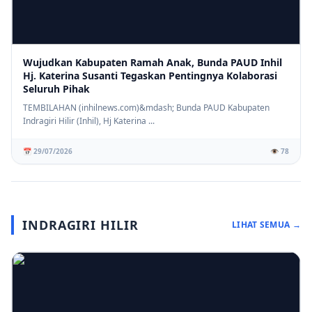
Wujudkan Kabupaten Ramah Anak, Bunda PAUD Inhil
Hj. Katerina Susanti Tegaskan Pentingnya Kolaborasi
Seluruh Pihak
TEMBILAHAN (inhilnews.com)&mdash; Bunda PAUD Kabupaten
Indragiri Hilir (Inhil), Hj Katerina ...
📅 29/07/2026
👁️ 78
INDRAGIRI HILIR
LIHAT SEMUA →