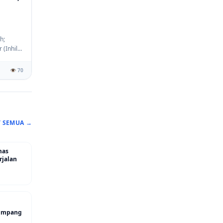
h;
(Inhil),
👁️ 70
T SEMUA →
mas
rjalan
 Simpang