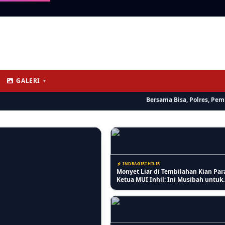
⚡ RIAU
Kasi Lantaskim Imigrasi Tembilaha
Mencerdaskan Anak Negeri
Harusnya tidak seperti itu dan Kita 
GALERI
▼
⚡ PENDIDIKAN
Bersama Bisa, Polres, Pemkab In
PKBM Melati Indah Sosialisasikan 
Stop Bullying untuk Ciptakan Ling
Belajar yang Aman
⚡ INDRAGIRI HILIR
Monyet Liar di Tembilahan Kian Par
Ketua MUI Inhil: Ini Musibah untuk
Introspeksi Diri