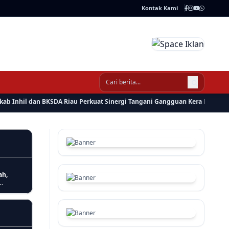
Kontak Kami
n Akui
Evaluasi
hil dan BKSDA Riau Perkuat Sinergi Tangani Gangguan Kera Liar di Tembil
Gerakan
kungan
ah,