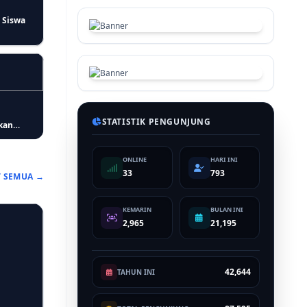
 Siswa
STATISTIK PENGUNJUNG
kan
ptimal
ONLINE
HARI INI
33
793
T SEMUA →
Imigrasi
KEMARIN
BULAN INI
ung dan
2,965
21,195
42,644
TAHUN INI
si Stop