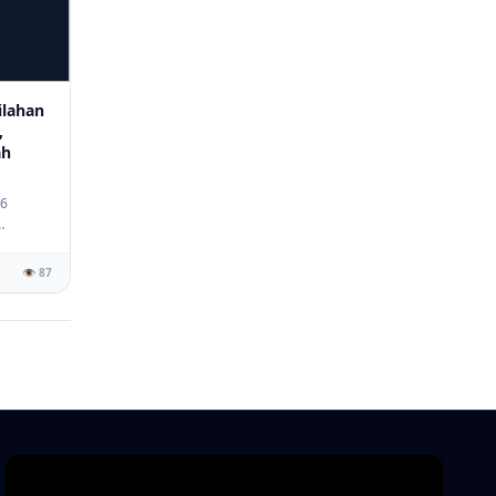
lahan
,
ah
26
👁️ 87