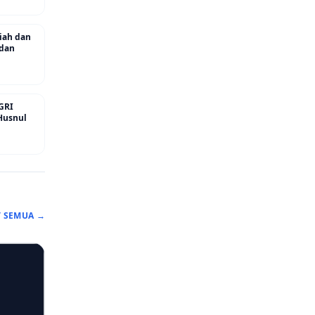
riah dan
 dan
GRI
Husnul
T SEMUA →