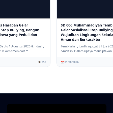
as Harapan Gelar
SD 006 Muhammadiyah Tembi
i Stop Bullying, Bangun
Gelar Sosialisasi Stop Bullying
Siswa yang Peduli dan
Wujudkan Lingkungan Sekol
i
Aman dan Berkarakter
 Sabtu 1 Agustus 2026 &mdash;
Tembilahan, Jum&rsquo;at 31 Juli 20
tuk komitmen dalam
&mdash; Dalam upaya menciptakan
lingkunga...
lingkungan pendidikan ...
👁️ 250
📅 01/08/2026