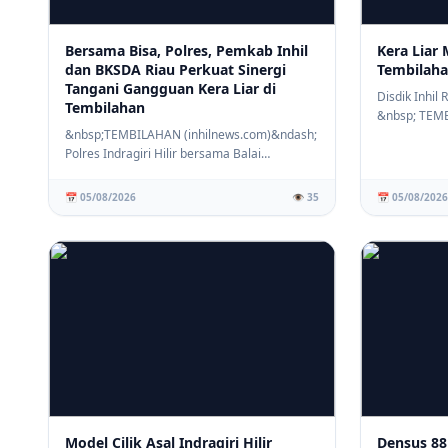
Bersama Bisa, Polres, Pemkab Inhil
Kera Liar 
dan BKSDA Riau Perkuat Sinergi
Tembilaha
Tangani Gangguan Kera Liar di
Disdik Inhil
Tembilahan
&nbsp; TEM
&nbsp;TEMBILAHAN (inhilnews.com)&ndash;
(inhilnews.c
Polres Indragiri Hilir bersama Balai
Konservasi Sumb...
📅 05/08/2026
👁️ 35
📅 05/08/2026
Model Cilik Asal Indragiri Hilir
Densus 88