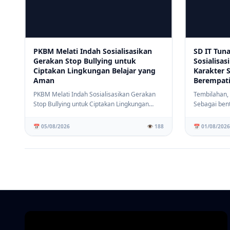
PKBM Melati Indah Sosialisasikan
SD IT Tun
Gerakan Stop Bullying untuk
Sosialisas
Ciptakan Lingkungan Belajar yang
Karakter 
Aman
Berempat
PKBM Melati Indah Sosialisasikan Gerakan
Tembilahan,
Stop Bullying untuk Ciptakan Lingkungan
Sebagai ben
Belajar yan...
menciptakan 
📅 05/08/2026
👁️ 188
📅 01/08/2026