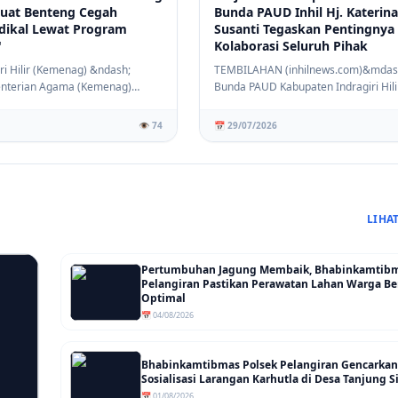
rkuat Benteng Cegah
Bunda PAUD Inhil Hj. Katerina
dikal Lewat Program
Susanti Tegaskan Pentingnya
'
Kolaborasi Seluruh Pihak
ri Hilir (Kemenag) &ndash;
TEMBILAHAN (inhilnews.com)&mdas
nterian Agama (Kemenag)
Bunda PAUD Kabupaten Indragiri Hilir 
dragir...
Hj Katerina ...
👁️ 74
📅 29/07/2026
LIHA
Pertumbuhan Jagung Membaik, Bhabinkamtib
Pelangiran Pastikan Perawatan Lahan Warga Be
Optimal
📅 04/08/2026
Bhabinkamtibmas Polsek Pelangiran Gencarkan
Sosialisasi Larangan Karhutla di Desa Tanjung
📅 01/08/2026