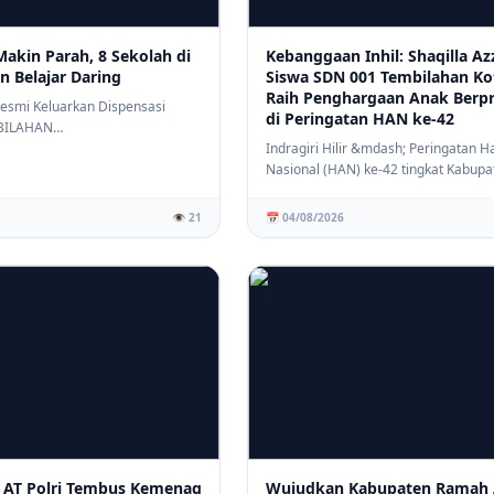
Bullying, Bangun Karakter Siswa ya
Peduli dan Berempati
Makin Parah, 8 Sekolah di
Kebanggaan Inhil: Shaqilla Az
n Belajar Daring
Siswa SDN 001 Tembilahan Ko
Raih Penghargaan Anak Berpr
 Resmi Keluarkan Dispensasi
di Peringatan HAN ke-42
⚡ PENDIDIKAN
BILAHAN
SD 006 Muhammadiyah Tembilahan 
om)&mdash; Dinas Pen...
Indragiri Hilir &mdash; Peringatan H
Sosialisasi Stop Bullying, Wujudkan
Nasional (HAN) ke-42 tingkat Kabupa
Lingkungan Sekolah Aman dan Berk
Indragir...
👁️ 21
📅 04/08/2026
 AT Polri Tembus Kemenag
Wujudkan Kabupaten Ramah 