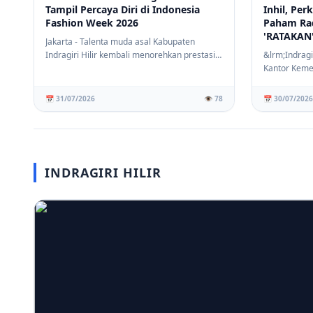
Tampil Percaya Diri di Indonesia
Inhil, Pe
Fashion Week 2026
Paham Ra
'RATAKAN
Jakarta - Talenta muda asal Kabupaten
Indragiri Hilir kembali menorehkan prestasi
&lrm;Indragi
membanggak...
Kantor Keme
Kabupaten In
📅 31/07/2026
👁️ 78
📅 30/07/2026
INDRAGIRI HILIR