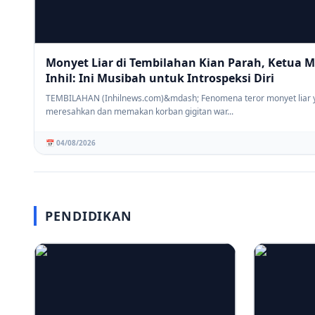
Monyet Liar di Tembilahan Kian Parah, Ketua 
Inhil: Ini Musibah untuk Introspeksi Diri
TEMBILAHAN (Inhilnews.com)&mdash; Fenomena teror monyet liar 
meresahkan dan memakan korban gigitan war...
📅 04/08/2026
PENDIDIKAN