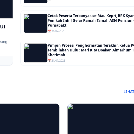
Cetak Peserta Terbanyak se-Riau Kepri, BRK Sya
Pemkab Inhil Gelar Ramah Tamah ASN Pensiun
Purnabakti
MUI
📅 31/07/2026
yang
Pimpin Prosesi Penghormatan Terakhir, Ketua P
Tembilahan Hulu : Mari Kita Doakan Almarhum 
Khotimah
📅 31/07/2026
LIHA