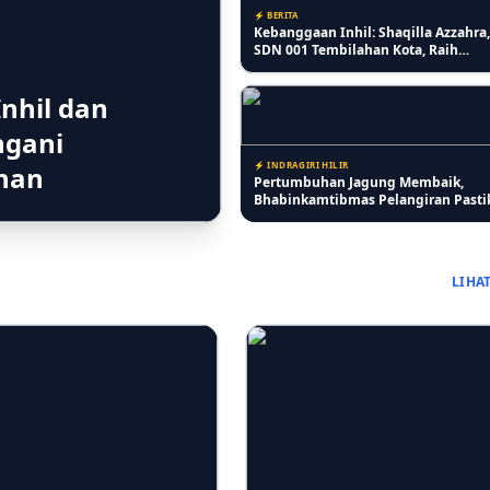
⚡ BERITA
Kebanggaan Inhil: Shaqilla Azzahra,
SDN 001 Tembilahan Kota, Raih
Penghargaan Anak Berprestasi di
Peringatan HAN ke-42
nhil dan
ngani
⚡ INDRAGIRI HILIR
ahan
Pertumbuhan Jagung Membaik,
Bhabinkamtibmas Pelangiran Pasti
Perawatan Lahan Warga Berjalan O
LIHA
⚡ RIAU
Lansia Keluhkan Pelayanan Kantor 
Tembilahan, Antrean Lansia Digab
Dinilai Kurang Ramah
⚡ PENDIDIKAN
SD IT Tunas Harapan Gelar Sosialisa