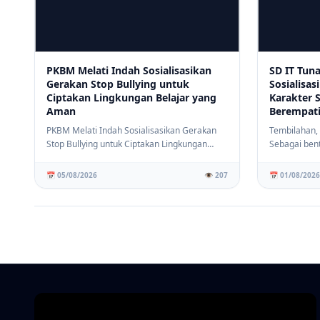
PKBM Melati Indah Sosialisasikan
SD IT Tun
Gerakan Stop Bullying untuk
Sosialisas
Ciptakan Lingkungan Belajar yang
Karakter 
Aman
Berempat
PKBM Melati Indah Sosialisasikan Gerakan
Tembilahan,
Stop Bullying untuk Ciptakan Lingkungan
Sebagai ben
Belajar yan...
menciptakan 
📅 05/08/2026
👁️ 207
📅 01/08/2026