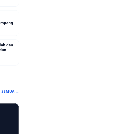
 Simpang
riah dan
 dan
T SEMUA →