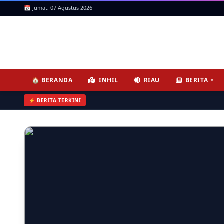
📅 Jumat, 07 Agustus 2026
ICNews | Jendela Informasi, 
🏠 BERANDA
INHIL
RIAU
BERITA
▼
⚡ BERITA TERKINI