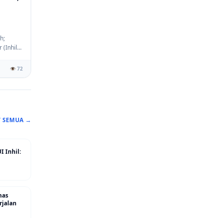
h;
(Inhil),
👁️ 72
T SEMUA →
 Inhil:
mas
rjalan