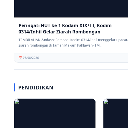
Peringati HUT ke-1 Kodam XIX/TT, Kodim
0314/Inhil Gelar Ziarah Rombongan
TEMBILAHAN &ndash; Personel Kodim 0314/Inhil menggelar upacar
ziarah rombongan di Taman Makam Pahlawan (TM...
📅 07/08/2026
PENDIDIKAN