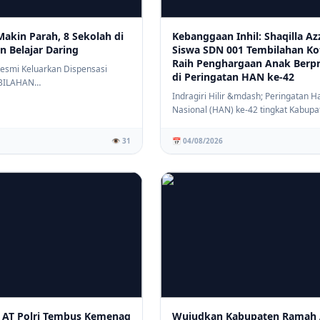
Tembilahan, Antrean Lansia Digab
Dinilai Kurang Ramah
Makin Parah, 8 Sekolah di
Kebanggaan Inhil: Shaqilla Az
n Belajar Daring
Siswa SDN 001 Tembilahan Ko
Raih Penghargaan Anak Berpr
 Resmi Keluarkan Dispensasi
di Peringatan HAN ke-42
⚡ PENDIDIKAN
BILAHAN
SD IT Tunas Harapan Gelar Sosialisa
om)&mdash; Dinas Pen...
Indragiri Hilir &mdash; Peringatan H
Bullying, Bangun Karakter Siswa ya
Nasional (HAN) ke-42 tingkat Kabupa
Peduli dan Berempati
Indragir...
👁️ 31
📅 04/08/2026
 AT Polri Tembus Kemenag
Wujudkan Kabupaten Ramah 