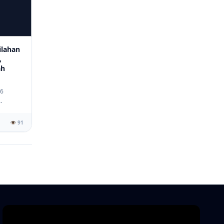
lahan
,
ah
26
👁️ 91