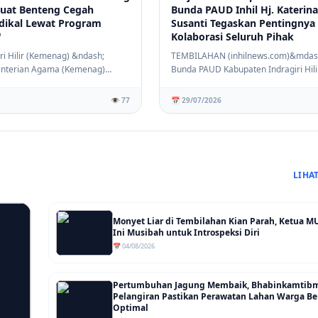
rkuat Benteng Cegah
Bunda PAUD Inhil Hj. Katerina
dikal Lewat Program
Susanti Tegaskan Pentingnya
'
Kolaborasi Seluruh Pihak
ri Hilir (Kemenag) &ndash;
TEMBILAHAN (inhilnews.com)&mdas
nterian Agama (Kemenag)
Bunda PAUD Kabupaten Indragiri Hilir 
dragir...
Hj Katerina ...
👁️ 77
📅 29/07/2026
LIHA
Monyet Liar di Tembilahan Kian Parah, Ketua MUI
Ini Musibah untuk Introspeksi Diri
📅 04/08/2026
Pertumbuhan Jagung Membaik, Bhabinkamtib
Pelangiran Pastikan Perawatan Lahan Warga Be
Optimal