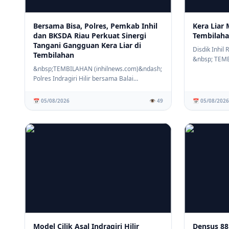
Bersama Bisa, Polres, Pemkab Inhil
Kera Liar 
dan BKSDA Riau Perkuat Sinergi
Tembilaha
Tangani Gangguan Kera Liar di
Disdik Inhil
Tembilahan
&nbsp; TEM
&nbsp;TEMBILAHAN (inhilnews.com)&ndash;
(inhilnews.c
Polres Indragiri Hilir bersama Balai
Konservasi Sumb...
📅 05/08/2026
👁️ 49
📅 05/08/2026
Model Cilik Asal Indragiri Hilir
Densus 88