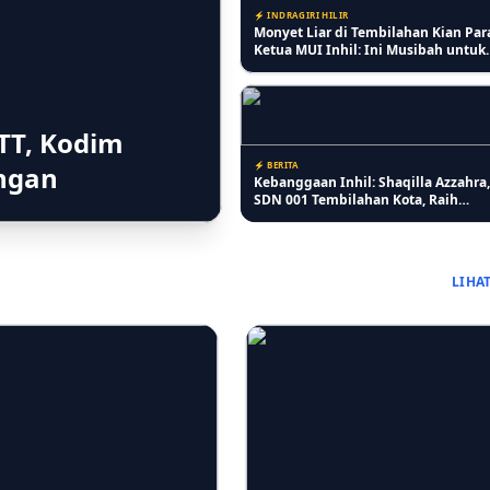
⚡ INDRAGIRI HILIR
Monyet Liar di Tembilahan Kian Par
Ketua MUI Inhil: Ini Musibah untuk
Introspeksi Diri
TT, Kodim
⚡ BERITA
ongan
Kebanggaan Inhil: Shaqilla Azzahra,
SDN 001 Tembilahan Kota, Raih
Penghargaan Anak Berprestasi di
Peringatan HAN ke-42
LIHA
⚡ INDRAGIRI HILIR
Pertumbuhan Jagung Membaik,
Bhabinkamtibmas Pelangiran Pasti
Perawatan Lahan Warga Berjalan O
⚡ RIAU
Lansia Keluhkan Pelayanan Kantor 