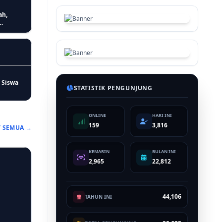
ah,
 Siswa
STATISTIK PENGUNJUNG
ONLINE
HARI INI
159
3,816
T SEMUA →
KEMARIN
BULAN INI
kan
2,965
22,812
ptimal
44,106
TAHUN INI
Imigrasi