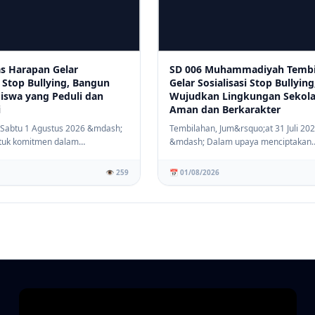
as Harapan Gelar
SD 006 Muhammadiyah Tembi
i Stop Bullying, Bangun
Gelar Sosialisasi Stop Bullying
Siswa yang Peduli dan
Wujudkan Lingkungan Sekol
i
Aman dan Berkarakter
 Sabtu 1 Agustus 2026 &mdash;
Tembilahan, Jum&rsquo;at 31 Juli 20
tuk komitmen dalam
&mdash; Dalam upaya menciptakan
lingkunga...
lingkungan pendidikan ...
👁️ 259
📅 01/08/2026