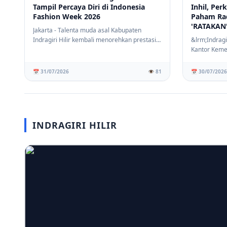
Tampil Percaya Diri di Indonesia
Inhil, Pe
Fashion Week 2026
Paham Ra
'RATAKAN
Jakarta - Talenta muda asal Kabupaten
Indragiri Hilir kembali menorehkan prestasi
&lrm;Indragi
membanggak...
Kantor Keme
Kabupaten In
📅 31/07/2026
👁️ 81
📅 30/07/2026
INDRAGIRI HILIR