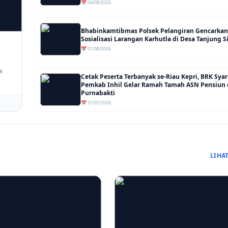
📅 04/08/2026
Bhabinkamtibmas Polsek Pelangiran Gencarkan
Sosialisasi Larangan Karhutla di Desa Tanjung
📅 01/08/2026
a
Cetak Peserta Terbanyak se-Riau Kepri, BRK Sya
Pemkab Inhil Gelar Ramah Tamah ASN Pensiun
Purnabakti
📅 31/07/2026
LIHA