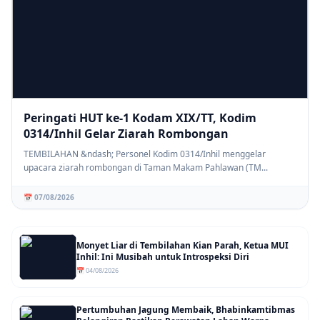
Peringati HUT ke-1 Kodam XIX/TT, Kodim
0314/Inhil Gelar Ziarah Rombongan
TEMBILAHAN &ndash; Personel Kodim 0314/Inhil menggelar
upacara ziarah rombongan di Taman Makam Pahlawan (TM...
📅 07/08/2026
Monyet Liar di Tembilahan Kian Parah, Ketua MUI
Inhil: Ini Musibah untuk Introspeksi Diri
📅 04/08/2026
Pertumbuhan Jagung Membaik, Bhabinkamtibmas