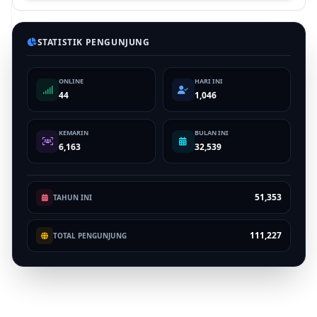
STATISTIK PENGUNJUNG
ONLINE
HARI INI
44
1,046
KEMARIN
BULAN INI
6,163
32,539
51,353
TAHUN INI
111,227
TOTAL PENGUNJUNG