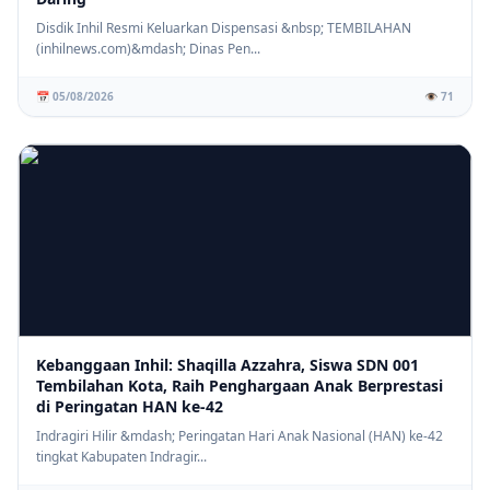
Disdik Inhil Resmi Keluarkan Dispensasi &nbsp; TEMBILAHAN
(inhilnews.com)&mdash; Dinas Pen...
📅 05/08/2026
👁️ 71
Kebanggaan Inhil: Shaqilla Azzahra, Siswa SDN 001
Tembilahan Kota, Raih Penghargaan Anak Berprestasi
di Peringatan HAN ke-42
Indragiri Hilir &mdash; Peringatan Hari Anak Nasional (HAN) ke-42
tingkat Kabupaten Indragir...