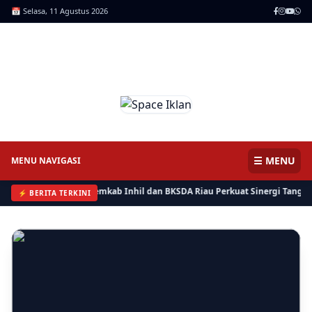
📅 Selasa, 11 Agustus 2026
ICNews | Jendela Informasi,
Mencerdaskan Anak Negeri
⚡ BERITA
Bersama Bisa, Polres, Pemkab Inhil dan BKSDA Riau Perkuat
Sinergi Tangani Gangguan Kera Liar di Tembilahan
☰ MENU
MENU NAVIGASI
ma Bisa, Polres, Pemkab Inhil dan BKSDA Riau Perkuat Sinergi Tangani Ga
⚡ BERITA TERKINI
⚡ BERITA
Kera Liar Makin Parah, 8 Sekolah di Tembilahan Belajar Daring
⚡ RIAU
Kasi Lantaskim Imigrasi Tembilahan Akui Harusnya tidak seperti
itu dan Kita Evaluasi