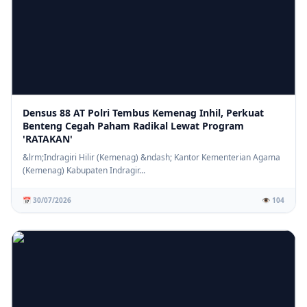
Densus 88 AT Polri Tembus Kemenag Inhil, Perkuat
Benteng Cegah Paham Radikal Lewat Program
'RATAKAN'
&lrm;Indragiri Hilir (Kemenag) &ndash; Kantor Kementerian Agama
(Kemenag) Kabupaten Indragir...
📅 30/07/2026
👁️ 104