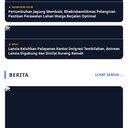
⚡ INDRAGIRI HILIR
Pertumbuhan Jagung Membaik, Bhabinkamtibmas Pelangiran
Pastikan Perawatan Lahan Warga Berjalan Optimal
⚡ RIAU
Lansia Keluhkan Pelayanan Kantor Imigrasi Tembilahan, Antrean
Lansia Digabung dan Dinilai Kurang Ramah
BERITA
LIHAT SEMUA →
⚡ PENDIDIKAN
SD IT Tunas Harapan Gelar Sosialisasi Stop Bullying, Bangun
Karakter Siswa yang Peduli dan Berempati