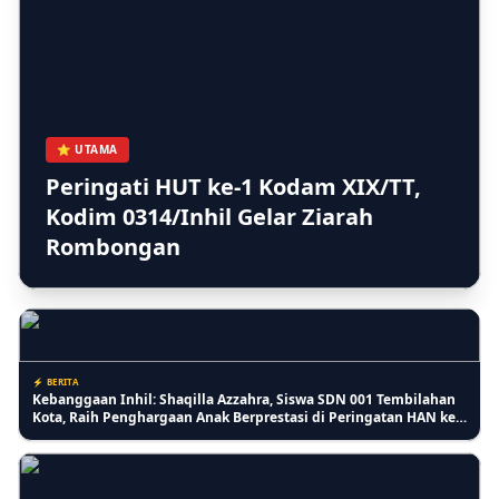
⚡ PENDIDIKAN
PKBM Melati Indah Sosialisasikan Gerakan Stop Bullying untuk
Ciptakan Lingkungan Belajar yang Aman
⭐ UTAMA
Peringati HUT ke-1 Kodam XIX/TT,
Kodim 0314/Inhil Gelar Ziarah
⚡ INDRAGIRI HILIR
Rombongan
Monyet Liar di Tembilahan Kian Parah, Ketua MUI Inhil: Ini
Musibah untuk Introspeksi Diri
⚡ BERITA
Kebanggaan Inhil: Shaqilla Azzahra, Siswa SDN 001 Tembilahan
Kota, Raih Penghargaan Anak Berprestasi di Peringatan HAN ke-
42