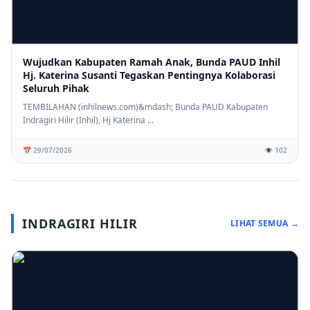
Wujudkan Kabupaten Ramah Anak, Bunda PAUD Inhil
Hj. Katerina Susanti Tegaskan Pentingnya Kolaborasi
Seluruh Pihak
TEMBILAHAN (inhilnews.com)&mdash; Bunda PAUD Kabupaten
Indragiri Hilir (Inhil), Hj Katerina ...
📅 29/07/2026
👁️ 102
INDRAGIRI HILIR
LIHAT SEMUA →