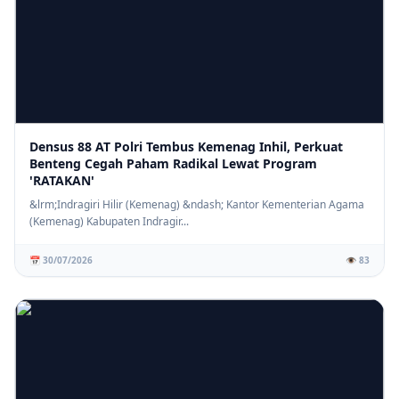
Densus 88 AT Polri Tembus Kemenag Inhil, Perkuat
Benteng Cegah Paham Radikal Lewat Program
'RATAKAN'
&lrm;Indragiri Hilir (Kemenag) &ndash; Kantor Kementerian Agama
(Kemenag) Kabupaten Indragir...
📅 30/07/2026
👁️ 83