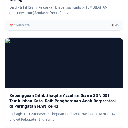
Disdik Inhil Resmi Keluarkan Dispensasi &nbsp; TEMBILAHAN
(inhilnews.com)&mdash; Dinas Pen...
📅 05/08/2026
👁️ 46
Kebanggaan Inhil: Shaqilla Azzahra, Siswa SDN 001
Tembilahan Kota, Raih Penghargaan Anak Berprestasi
di Peringatan HAN ke-42
Indragiri Hilir &mdash; Peringatan Hari Anak Nasional (HAN) ke-42
tingkat Kabupaten Indragir...