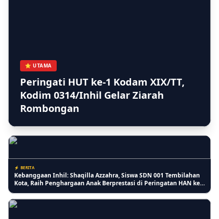
⚡ PENDIDIKAN
PKBM Melati Indah Sosialisasikan Gerakan Stop Bullying untuk
Ciptakan Lingkungan Belajar yang Aman
⭐ UTAMA
Peringati HUT ke-1 Kodam XIX/TT,
Kodim 0314/Inhil Gelar Ziarah
⚡ INDRAGIRI HILIR
Rombongan
Monyet Liar di Tembilahan Kian Parah, Ketua MUI Inhil: Ini
Musibah untuk Introspeksi Diri
⚡ BERITA
Kebanggaan Inhil: Shaqilla Azzahra, Siswa SDN 001 Tembilahan
Kota, Raih Penghargaan Anak Berprestasi di Peringatan HAN ke-
42