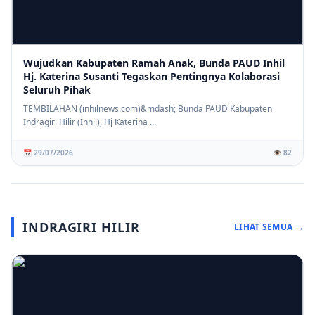
Wujudkan Kabupaten Ramah Anak, Bunda PAUD Inhil
Hj. Katerina Susanti Tegaskan Pentingnya Kolaborasi
Seluruh Pihak
TEMBILAHAN (inhilnews.com)&mdash; Bunda PAUD Kabupaten
Indragiri Hilir (Inhil), Hj Katerina ...
📅 29/07/2026
👁️ 82
INDRAGIRI HILIR
LIHAT SEMUA →