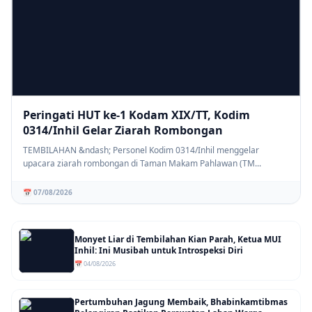
Peringati HUT ke-1 Kodam XIX/TT, Kodim
0314/Inhil Gelar Ziarah Rombongan
TEMBILAHAN &ndash; Personel Kodim 0314/Inhil menggelar
upacara ziarah rombongan di Taman Makam Pahlawan (TM...
📅 07/08/2026
Monyet Liar di Tembilahan Kian Parah, Ketua MUI
Inhil: Ini Musibah untuk Introspeksi Diri
📅 04/08/2026
Pertumbuhan Jagung Membaik, Bhabinkamtibmas