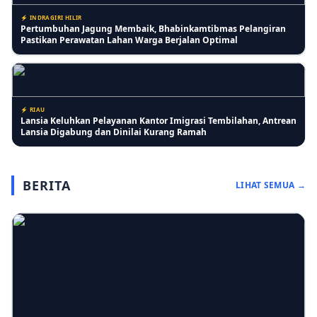
⚡ INDRAGIRI HILIR
Pertumbuhan Jagung Membaik, Bhabinkamtibmas Pelangiran
Pastikan Perawatan Lahan Warga Berjalan Optimal
⚡ RIAU
Lansia Keluhkan Pelayanan Kantor Imigrasi Tembilahan, Antrean
Lansia Digabung dan Dinilai Kurang Ramah
BERITA
LIHAT SEMUA →
⚡ PENDIDIKAN
SD IT Tunas Harapan Gelar Sosialisasi Stop Bullying, Bangun
Karakter Siswa yang Peduli dan Berempati