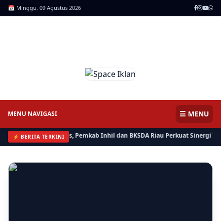
📅 Minggu, 09 Agustus 2026
ICNews | Jendela Informasi,
Mencerdaskan Anak Negeri
⚡ BERITA
Bersama Bisa, Polres, Pemkab Inhil dan BKSDA Riau Perkuat
Sinergi Tangani Gangguan Kera Liar di Tembilahan
☰ MENU
MENU NAVIGASI
Bersama Bisa, Polres, Pemkab Inhil dan BKSDA Riau Perkuat Sinergi Tangan
⚡ BERITA TERKINI
⚡ BERITA
Kera Liar Makin Parah, 8 Sekolah di Tembilahan Belajar Daring
⚡ RIAU
Kasi Lantaskim Imigrasi Tembilahan Akui Harusnya tidak seperti
itu dan Kita Evaluasi