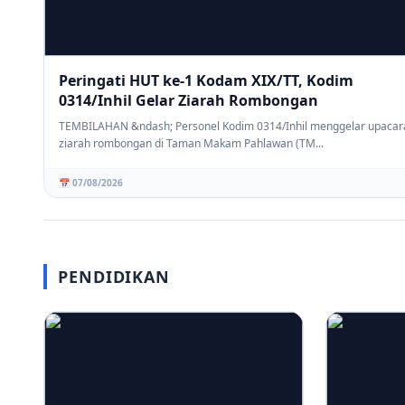
Peringati HUT ke-1 Kodam XIX/TT, Kodim
0314/Inhil Gelar Ziarah Rombongan
TEMBILAHAN &ndash; Personel Kodim 0314/Inhil menggelar upacar
ziarah rombongan di Taman Makam Pahlawan (TM...
📅 07/08/2026
PENDIDIKAN