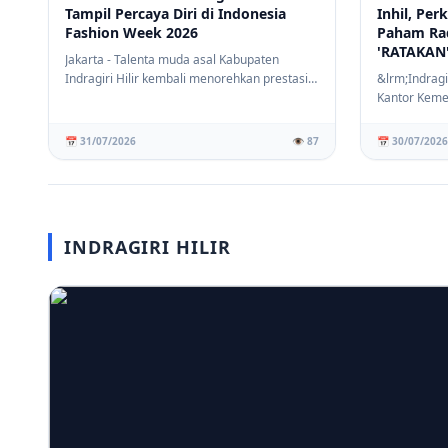
Tampil Percaya Diri di Indonesia
Inhil, Pe
Fashion Week 2026
Paham Ra
'RATAKAN
Jakarta - Talenta muda asal Kabupaten
Indragiri Hilir kembali menorehkan prestasi
&lrm;Indragi
membanggak...
Kantor Keme
Kabupaten In
📅 31/07/2026
👁️ 87
📅 30/07/2026
INDRAGIRI HILIR