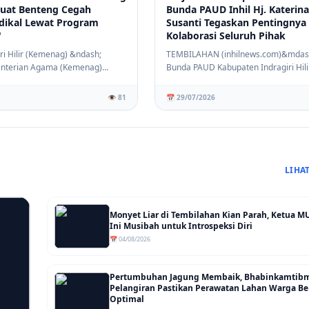
rkuat Benteng Cegah
Bunda PAUD Inhil Hj. Katerina
dikal Lewat Program
Susanti Tegaskan Pentingnya
'
Kolaborasi Seluruh Pihak
ri Hilir (Kemenag) &ndash;
TEMBILAHAN (inhilnews.com)&mdas
nterian Agama (Kemenag)
Bunda PAUD Kabupaten Indragiri Hilir 
dragir...
Hj Katerina ...
👁️ 81
📅 29/07/2026
LIHA
Monyet Liar di Tembilahan Kian Parah, Ketua MUI
Ini Musibah untuk Introspeksi Diri
📅 04/08/2026
Pertumbuhan Jagung Membaik, Bhabinkamtib
Pelangiran Pastikan Perawatan Lahan Warga Be
Optimal