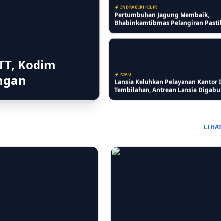
⚡ INDRAGIRI HILIR
Pertumbuhan Jagung Membaik,
Bhabinkamtibmas Pelangiran Pasti
Perawatan Lahan Warga Berjalan O
TT, Kodim
⚡ RIAU
ongan
Lansia Keluhkan Pelayanan Kantor 
Tembilahan, Antrean Lansia Digab
Dinilai Kurang Ramah
LIHA
⚡ PENDIDIKAN
SD IT Tunas Harapan Gelar Sosialisa
Bullying, Bangun Karakter Siswa ya
Peduli dan Berempati