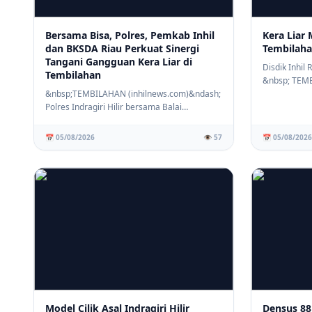
Bersama Bisa, Polres, Pemkab Inhil
Kera Liar 
dan BKSDA Riau Perkuat Sinergi
Tembilaha
Tangani Gangguan Kera Liar di
Disdik Inhil
Tembilahan
&nbsp; TEM
&nbsp;TEMBILAHAN (inhilnews.com)&ndash;
(inhilnews.c
Polres Indragiri Hilir bersama Balai
Konservasi Sumb...
📅 05/08/2026
👁️ 57
📅 05/08/2026
Model Cilik Asal Indragiri Hilir
Densus 88