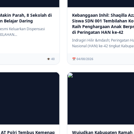
Makin Parah, 8 Sekolah di
Kebanggaan Inhil: Shaqilla Az
n Belajar Daring
Siswa SDN 001 Tembilahan Ko
Raih Penghargaan Anak Berpr
 Resmi Keluarkan Dispensasi
di Peringatan HAN ke-42
BILAHAN
om)&mdash; Dinas Pen...
Indragiri Hilir &mdash; Peringatan H
Nasional (HAN) ke-42 tingkat Kabupa
Indragir...
👁️ 40
📅 04/08/2026
 AT Polri Tembus Kemenag
Wujudkan Kabupaten Ramah 