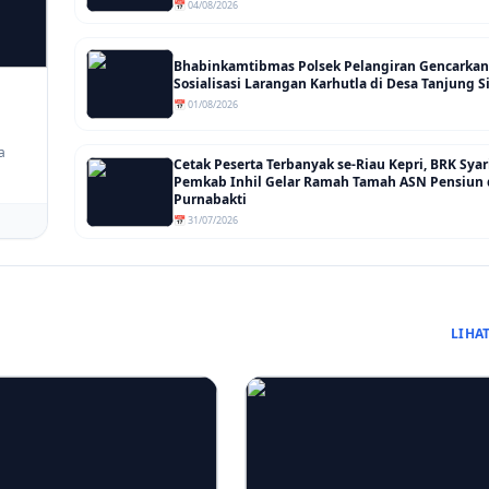
📅 04/08/2026
Bhabinkamtibmas Polsek Pelangiran Gencarkan
Sosialisasi Larangan Karhutla di Desa Tanjung
📅 01/08/2026
a
Cetak Peserta Terbanyak se-Riau Kepri, BRK Sya
Pemkab Inhil Gelar Ramah Tamah ASN Pensiun
Purnabakti
📅 31/07/2026
LIHA