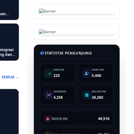
kan
ptimal
Imigrasi
STATISTIK PENGUNJUNG
ung dan
ONLINE
HARI INI
225
5,408
T SEMUA →
si Stop
KEMARIN
BULAN INI
ng
4,258
26,260
46,516
TAHUN INI