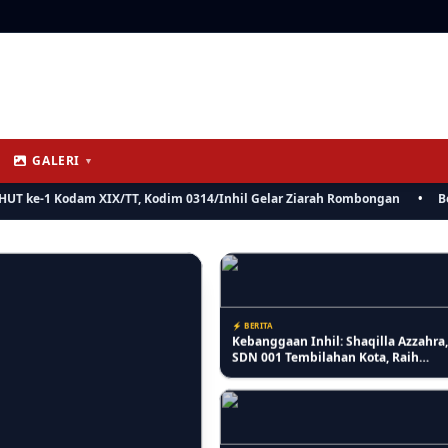
⚡ PENDIDIKAN
PKBM Melati Indah Sosialisasikan 
Mencerdaskan Anak Negeri
Stop Bullying untuk Ciptakan Ling
Belajar yang Aman
GALERI
▼
⚡ INDRAGIRI HILIR
e-1 Kodam XIX/TT, Kodim 0314/Inhil Gelar Ziarah Rombongan
•
Bersama
Monyet Liar di Tembilahan Kian Par
Ketua MUI Inhil: Ini Musibah untuk
Introspeksi Diri
⚡ BERITA
Kebanggaan Inhil: Shaqilla Azzahra,
SDN 001 Tembilahan Kota, Raih
Penghargaan Anak Berprestasi di
Peringatan HAN ke-42