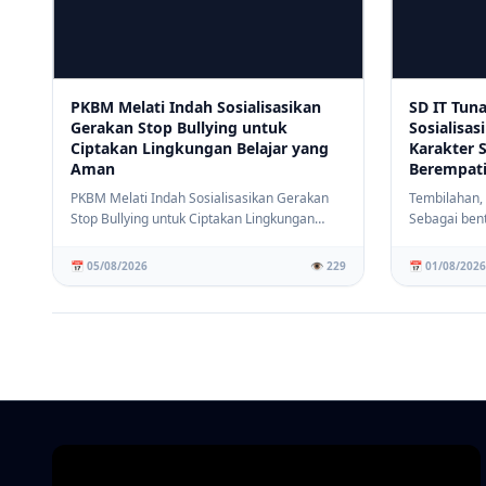
PKBM Melati Indah Sosialisasikan
SD IT Tun
Gerakan Stop Bullying untuk
Sosialisas
Ciptakan Lingkungan Belajar yang
Karakter 
Aman
Berempat
PKBM Melati Indah Sosialisasikan Gerakan
Tembilahan,
Stop Bullying untuk Ciptakan Lingkungan
Sebagai ben
Belajar yan...
menciptakan 
📅 05/08/2026
👁️ 229
📅 01/08/2026