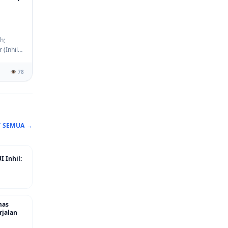
h;
(Inhil),
👁️ 78
T SEMUA →
 Inhil:
mas
rjalan