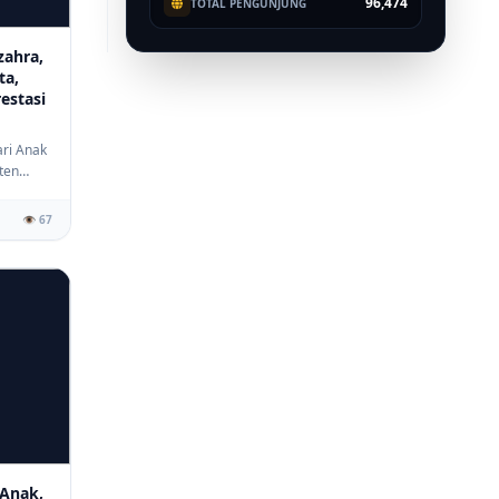
96,474
TOTAL PENGUNJUNG
zahra,
ta,
estasi
ari Anak
ten
👁️ 67
Anak,