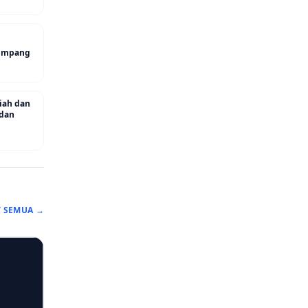
 Simpang
riah dan
 dan
T SEMUA →