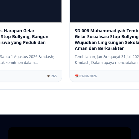
as Harapan Gelar
SD 006 Muhammadiyah Tembi
i Stop Bullying, Bangun
Gelar Sosialisasi Stop Bullying
Siswa yang Peduli dan
Wujudkan Lingkungan Sekol
i
Aman dan Berkarakter
 Sabtu 1 Agustus 2026 &mdash;
Tembilahan, Jum&rsquo;at 31 Juli 20
tuk komitmen dalam
&mdash; Dalam upaya menciptakan
lingkunga...
lingkungan pendidikan ...
👁️ 265
📅 01/08/2026