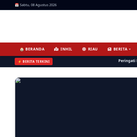
📅 Sabtu, 08 Agustus 2026
ICNews | Jendela Informasi, 
🏠 BERANDA
INHIL
RIAU
BERITA
▼
Peringati HUT k
⚡ BERITA TERKINI