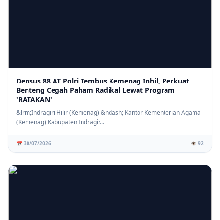
Densus 88 AT Polri Tembus Kemenag Inhil, Perkuat
Benteng Cegah Paham Radikal Lewat Program
'RATAKAN'
&lrm;Indragiri Hilir (Kemenag) &ndash; Kantor Kementerian Agama
(Kemenag) Kabupaten Indragir...
📅 30/07/2026
👁️ 92