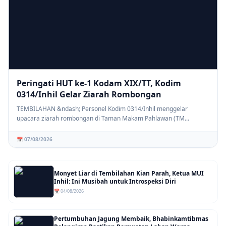
Peringati HUT ke-1 Kodam XIX/TT, Kodim
0314/Inhil Gelar Ziarah Rombongan
TEMBILAHAN &ndash; Personel Kodim 0314/Inhil menggelar
upacara ziarah rombongan di Taman Makam Pahlawan (TM...
📅 07/08/2026
Monyet Liar di Tembilahan Kian Parah, Ketua MUI
Inhil: Ini Musibah untuk Introspeksi Diri
📅 04/08/2026
Pertumbuhan Jagung Membaik, Bhabinkamtibmas