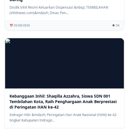
Disdik Inhil Resmi Keluarkan Dispensasi &nbsp; TEMBILAHAN
(inhilnews.com)&mdash; Dinas Pen...
📅 05/08/2026
👁️ 56
Kebanggaan Inhil: Shaqilla Azzahra, Siswa SDN 001
Tembilahan Kota, Raih Penghargaan Anak Berprestasi
di Peringatan HAN ke-42
Indragiri Hilir &mdash; Peringatan Hari Anak Nasional (HAN) ke-42
tingkat Kabupaten Indragir...