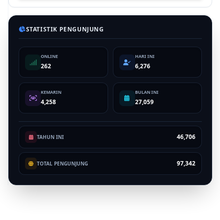
STATISTIK PENGUNJUNG
ONLINE
HARI INI
262
6,276
KEMARIN
BULAN INI
4,258
27,059
46,706
TAHUN INI
97,342
TOTAL PENGUNJUNG