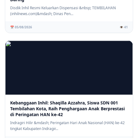
Disdik Inhil Resmi Keluarkan Dispensasi &nbsp; TEMBILAHAN
(inhilnews.com)&mdash; Dinas Pen...
📅 05/08/2026
👁️ 41
Kebanggaan Inhil: Shaqilla Azzahra, Siswa SDN 001
Tembilahan Kota, Raih Penghargaan Anak Berprestasi
di Peringatan HAN ke-42
Indragiri Hilir &mdash; Peringatan Hari Anak Nasional (HAN) ke-42
tingkat Kabupaten Indragir...