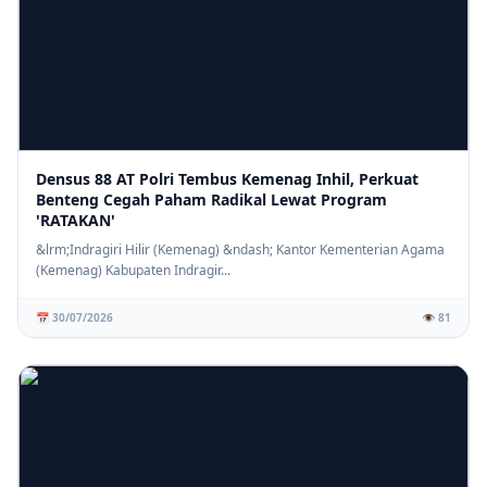
Densus 88 AT Polri Tembus Kemenag Inhil, Perkuat
Benteng Cegah Paham Radikal Lewat Program
'RATAKAN'
&lrm;Indragiri Hilir (Kemenag) &ndash; Kantor Kementerian Agama
(Kemenag) Kabupaten Indragir...
📅 30/07/2026
👁️ 81