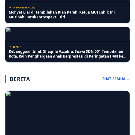
⚡ INDRAGIRI HILIR
Monyet Liar di Tembilahan Kian Parah, Ketua MUI Inhil: Ini
Musibah untuk Introspeksi Diri
⚡ BERITA
Kebanggaan Inhil: Shaqilla Azzahra, Siswa SDN 001 Tembilahan
Kota, Raih Penghargaan Anak Berprestasi di Peringatan HAN ke-
42
BERITA
LIHAT SEMUA →
⚡ INDRAGIRI HILIR
Pertumbuhan Jagung Membaik, Bhabinkamtibmas Pelangiran
Pastikan Perawatan Lahan Warga Berjalan Optimal
⚡ RIAU
Lansia Keluhkan Pelayanan Kantor Imigrasi Tembilahan, Antrean
Lansia Digabung dan Dinilai Kurang Ramah