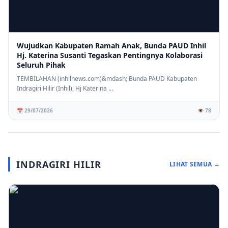
Wujudkan Kabupaten Ramah Anak, Bunda PAUD Inhil
Hj. Katerina Susanti Tegaskan Pentingnya Kolaborasi
Seluruh Pihak
TEMBILAHAN (inhilnews.com)&mdash; Bunda PAUD Kabupaten
Indragiri Hilir (Inhil), Hj Katerina ...
📅 29/07/2026
👁️ 78
INDRAGIRI HILIR
LIHAT SEMUA →