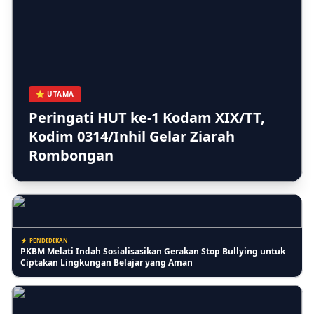
⚡ BERITA
Kera Liar Makin Parah, 8 Sekolah di Tembilahan Belajar Daring
⭐ UTAMA
Peringati HUT ke-1 Kodam XIX/TT,
Kodim 0314/Inhil Gelar Ziarah
⚡ RIAU
Rombongan
Kasi Lantaskim Imigrasi Tembilahan Akui Harusnya tidak seperti
itu dan Kita Evaluasi
⚡ PENDIDIKAN
PKBM Melati Indah Sosialisasikan Gerakan Stop Bullying untuk
Ciptakan Lingkungan Belajar yang Aman