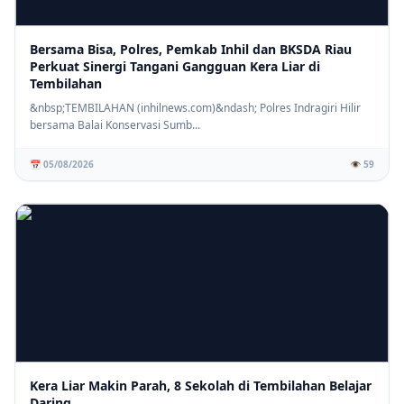
Bersama Bisa, Polres, Pemkab Inhil dan BKSDA Riau
Perkuat Sinergi Tangani Gangguan Kera Liar di
Tembilahan
⚡ PENDIDIKAN
SD IT Tunas Harapan Gelar Sosialisasi Stop Bullying, Bangun
&nbsp;TEMBILAHAN (inhilnews.com)&ndash; Polres Indragiri Hilir
Karakter Siswa yang Peduli dan Berempati
bersama Balai Konservasi Sumb...
📅 05/08/2026
👁️ 59
Kera Liar Makin Parah, 8 Sekolah di Tembilahan Belajar
Daring