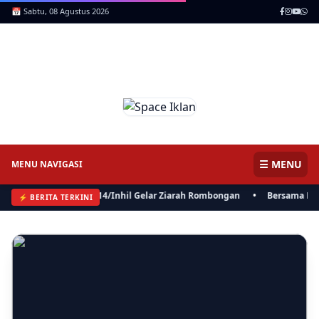
📅 Sabtu, 08 Agustus 2026
ICNews | Jendela Informasi,
Mencerdaskan Anak Negeri
☰ MENU
MENU NAVIGASI
 XIX/TT, Kodim 0314/Inhil Gelar Ziarah Rombongan
•
Bersama Bisa, Pol
⚡ BERITA TERKINI
⚡ BERITA
Bersama Bisa, Polres, Pemkab Inhil dan BKSDA Riau Perkuat
Sinergi Tangani Gangguan Kera Liar di Tembilahan