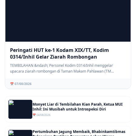
Peringati HUT ke-1 Kodam XIX/TT, Kodim
0314/Inhil Gelar Ziarah Rombongan
TEMBILAHAN &ndash; Personel Kodim 0314/Inhil menggelar
upacara ziarah rombongan di Taman Makam Pahlawan (TM...
📅 07/08/2026
Monyet Liar di Tembilahan Kian Parah, Ketua MUI
Inhil: Ini Musibah untuk Introspeksi Diri
📅 04/08/2026
Pertumbuhan Jagung Membaik, Bhabinkamtibmas