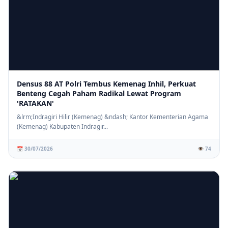
Densus 88 AT Polri Tembus Kemenag Inhil, Perkuat
Benteng Cegah Paham Radikal Lewat Program
'RATAKAN'
&lrm;Indragiri Hilir (Kemenag) &ndash; Kantor Kementerian Agama
(Kemenag) Kabupaten Indragir...
📅 30/07/2026
👁️ 74