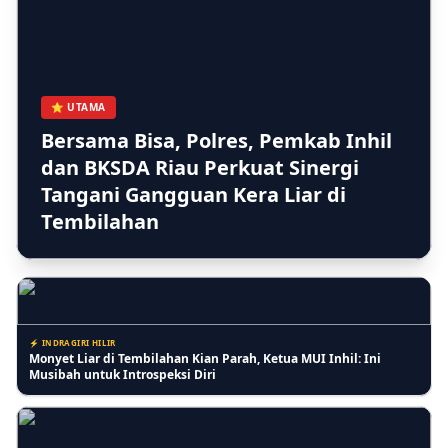
⚡ RIAU
Kasi Lantaskim Imigrasi Tembilahan Akui Harusnya tidak seperti
⭐ UTAMA
itu dan Kita Evaluasi
Bersama Bisa, Polres, Pemkab Inhil
dan BKSDA Riau Perkuat Sinergi
Tangani Gangguan Kera Liar di
⚡ PENDIDIKAN
Tembilahan
PKBM Melati Indah Sosialisasikan Gerakan Stop Bullying untuk
Ciptakan Lingkungan Belajar yang Aman
⚡ INDRAGIRI HILIR
Monyet Liar di Tembilahan Kian Parah, Ketua MUI Inhil: Ini
Musibah untuk Introspeksi Diri