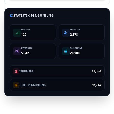
STATISTIK PENGUNJUNG
ONLINE
HARI INI
120
2,878
KEMARIN
BULAN INI
5,342
20,900
42,384
TAHUN INI
86,714
TOTAL PENGUNJUNG