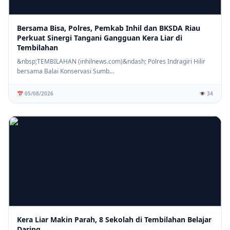
Bersama Bisa, Polres, Pemkab Inhil dan BKSDA Riau
Perkuat Sinergi Tangani Gangguan Kera Liar di
Tembilahan
⚡ PENDIDIKAN
SD 006 Muhammadiyah Tembilahan Gelar Sosialisasi Stop
&nbsp;TEMBILAHAN (inhilnews.com)&ndash; Polres Indragiri Hilir
Bullying, Wujudkan Lingkungan Sekolah Aman dan Berkarakter
bersama Balai Konservasi Sumb...
📅 05/08/2026
👁️ 34
Kera Liar Makin Parah, 8 Sekolah di Tembilahan Belajar
Daring