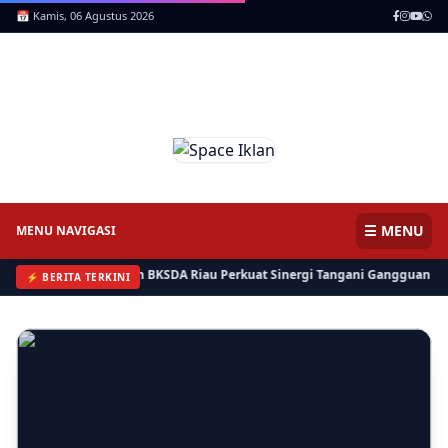
📅 Kamis, 06 Agustus 2026
ICNews | Jendela Informasi,
Mencerdaskan Anak Negeri
☰ MENU
MENU NAVIGASI
, Pemkab Inhil dan BKSDA Riau Perkuat Sinergi Tangani Gangguan Kera Lia
⚡ BERITA TERKINI
⚡ BERITA
Kera Liar Makin Parah, 8 Sekolah di Tembilahan Belajar Daring