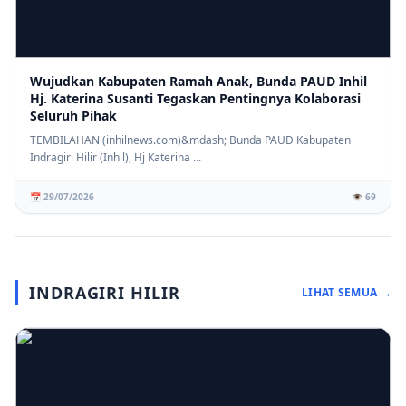
Wujudkan Kabupaten Ramah Anak, Bunda PAUD Inhil
Hj. Katerina Susanti Tegaskan Pentingnya Kolaborasi
Seluruh Pihak
TEMBILAHAN (inhilnews.com)&mdash; Bunda PAUD Kabupaten
Indragiri Hilir (Inhil), Hj Katerina ...
📅 29/07/2026
👁️ 69
INDRAGIRI HILIR
LIHAT SEMUA →