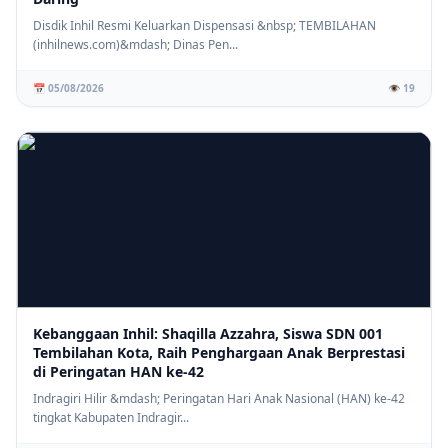
Disdik Inhil Resmi Keluarkan Dispensasi &nbsp; TEMBILAHAN
(inhilnews.com)&mdash; Dinas Pen...
📅 05/08/2026
👁️ 19
Kebanggaan Inhil: Shaqilla Azzahra, Siswa SDN 001
Tembilahan Kota, Raih Penghargaan Anak Berprestasi
di Peringatan HAN ke-42
Indragiri Hilir &mdash; Peringatan Hari Anak Nasional (HAN) ke-42
tingkat Kabupaten Indragir...