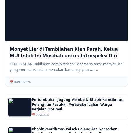
Monyet Liar di Tembilahan Kian Parah, Ketua
MUI Inhil: Ini Musibah untuk Introspeksi Diri
TEMBILAHAN (Inhilnews.com)&mdash; Fenomena teror monyet liar
yang meresahkan dan memakan korban gigitan war...
📅 04/08/2026
Pertumbuhan Jagung Membaik, Bhabinkamtibmas
Pelangiran Pastikan Perawatan Lahan Warga
Berjalan Optimal
📅 04/08/2026
Bhabinkamtibmas Polsek Pelangiran Gencarkan