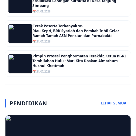
Sosialisasi Larangan Karhutla di Desa Tanjung
Simpang
📅 01/08/2026
Cetak Peserta Terbanyak se-
Riau Kepri, BRK Syariah dan Pemkab Inhil Gelar
Ramah Tamah ASN Pensiun dan Purnabakti
📅 31/07/2026
Pimpin Prosesi Penghormatan Terakhir, Ketua PGRI
Tembilahan Hulu : Mari Kita Doakan Almarhum
Husnul Khotimah
📅 31/07/2026
PENDIDIKAN
LIHAT SEMUA →