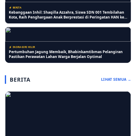
⚡ BERITA
Kebanggaan Inhil: Shaqilla Azzahra, Siswa SDN 001 Tembilahan
Kota, Raih Penghargaan Anak Berprestasi di Peringatan HAN ke-
42
⚡ INDRAGIRI HILIR
Pertumbuhan Jagung Membaik, Bhabinkamtibmas Pelangiran
Pastikan Perawatan Lahan Warga Berjalan Optimal
BERITA
LIHAT SEMUA →
⚡ RIAU
Lansia Keluhkan Pelayanan Kantor Imigrasi Tembilahan, Antrean
Lansia Digabung dan Dinilai Kurang Ramah
⚡ PENDIDIKAN
SD IT Tunas Harapan Gelar Sosialisasi Stop Bullying, Bangun
Karakter Siswa yang Peduli dan Berempati