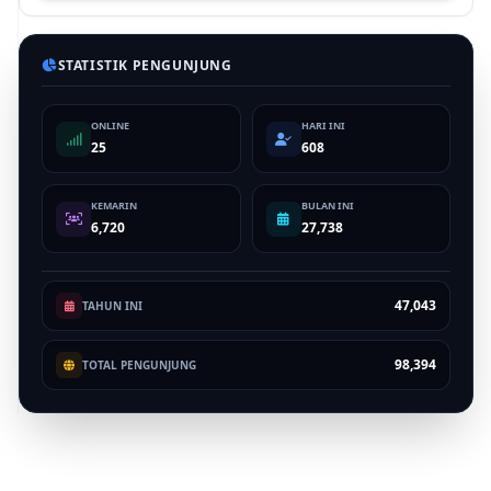
STATISTIK PENGUNJUNG
ONLINE
HARI INI
25
608
KEMARIN
BULAN INI
6,720
27,738
47,043
TAHUN INI
98,394
TOTAL PENGUNJUNG