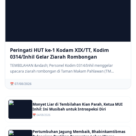
Peringati HUT ke-1 Kodam XIX/TT, Kodim
0314/Inhil Gelar Ziarah Rombongan
TEMBILAHAN &ndash; Personel Kodim 0314/Inhil menggelar
upacara ziarah rombongan di Taman Makam Pahlawan (TM...
📅 07/08/2026
Monyet Liar di Tembilahan Kian Parah, Ketua MUI
Inhil: Ini Musibah untuk Introspeksi Diri
📅 04/08/2026
Pertumbuhan Jagung Membaik, Bhabinkamtibmas