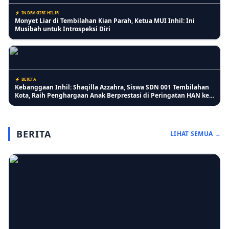
⚡ INDRAGIRI HILIR
Monyet Liar di Tembilahan Kian Parah, Ketua MUI Inhil: Ini
Musibah untuk Introspeksi Diri
⚡ BERITA
Kebanggaan Inhil: Shaqilla Azzahra, Siswa SDN 001 Tembilahan
Kota, Raih Penghargaan Anak Berprestasi di Peringatan HAN ke-
42
BERITA
LIHAT SEMUA →
⚡ INDRAGIRI HILIR
Pertumbuhan Jagung Membaik, Bhabinkamtibmas Pelangiran
Pastikan Perawatan Lahan Warga Berjalan Optimal
⚡ RIAU
Lansia Keluhkan Pelayanan Kantor Imigrasi Tembilahan, Antrean
Lansia Digabung dan Dinilai Kurang Ramah