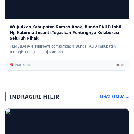
Wujudkan Kabupaten Ramah Anak, Bunda PAUD Inhil
Hj. Katerina Susanti Tegaskan Pentingnya Kolaborasi
Seluruh Pihak
TEMBILAHAN (inhilnews.com)&mdash; Bunda PAUD Kabupaten
Indragiri Hilir (Inhil), Hj Katerina ...
📅 29/07/2026
👁️ 78
INDRAGIRI HILIR
LIHAT SEMUA →