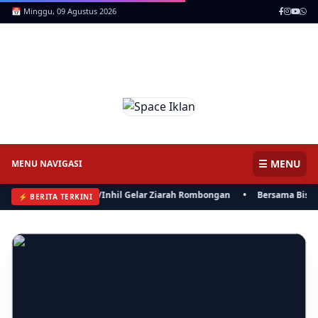
📅 Minggu, 09 Agustus 2026
ICNews | Jendela Informasi,
Mencerdaskan Anak Negeri
☰ MENU
MENU NAVIGASI
X/TT, Kodim 0314/Inhil Gelar Ziarah Rombongan
•
Bersama Bisa, Polre
⚡ BERITA TERKINI
⚡ BERITA
Bersama Bisa, Polres, Pemkab Inhil dan BKSDA Riau Perkuat
Sinergi Tangani Gangguan Kera Liar di Tembilahan