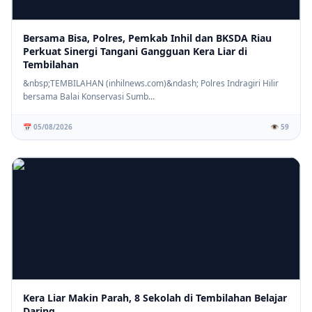
Bersama Bisa, Polres, Pemkab Inhil dan BKSDA Riau
Perkuat Sinergi Tangani Gangguan Kera Liar di
Tembilahan
⚡ PENDIDIKAN
SD IT Tunas Harapan Gelar Sosialisasi Stop Bullying, Bangun
&nbsp;TEMBILAHAN (inhilnews.com)&ndash; Polres Indragiri Hilir
Karakter Siswa yang Peduli dan Berempati
bersama Balai Konservasi Sumb...
📅 05/08/2026
👁️ 59
Kera Liar Makin Parah, 8 Sekolah di Tembilahan Belajar
Daring