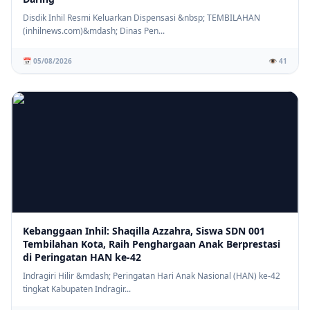
Disdik Inhil Resmi Keluarkan Dispensasi &nbsp; TEMBILAHAN
(inhilnews.com)&mdash; Dinas Pen...
📅 05/08/2026
👁️ 41
Kebanggaan Inhil: Shaqilla Azzahra, Siswa SDN 001
Tembilahan Kota, Raih Penghargaan Anak Berprestasi
di Peringatan HAN ke-42
Indragiri Hilir &mdash; Peringatan Hari Anak Nasional (HAN) ke-42
tingkat Kabupaten Indragir...