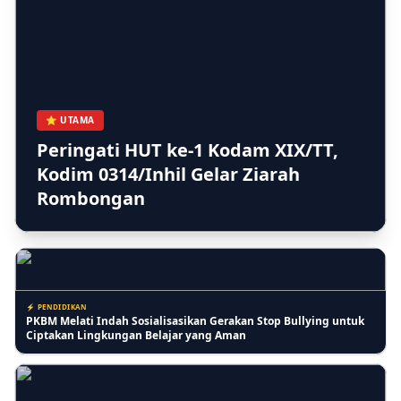
⚡ BERITA
Kera Liar Makin Parah, 8 Sekolah di Tembilahan Belajar Daring
⭐ UTAMA
Peringati HUT ke-1 Kodam XIX/TT,
Kodim 0314/Inhil Gelar Ziarah
⚡ RIAU
Rombongan
Kasi Lantaskim Imigrasi Tembilahan Akui Harusnya tidak seperti
itu dan Kita Evaluasi
⚡ PENDIDIKAN
PKBM Melati Indah Sosialisasikan Gerakan Stop Bullying untuk
Ciptakan Lingkungan Belajar yang Aman