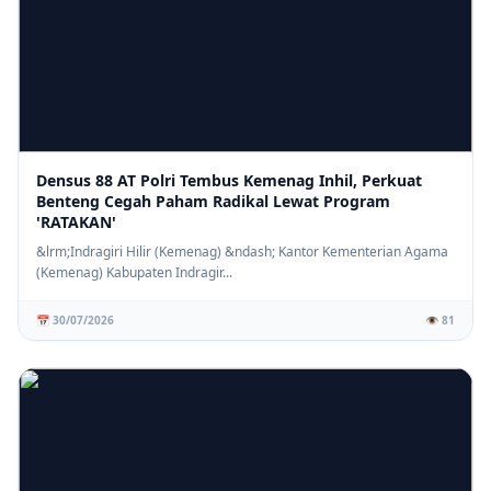
Densus 88 AT Polri Tembus Kemenag Inhil, Perkuat
Benteng Cegah Paham Radikal Lewat Program
'RATAKAN'
&lrm;Indragiri Hilir (Kemenag) &ndash; Kantor Kementerian Agama
(Kemenag) Kabupaten Indragir...
📅 30/07/2026
👁️ 81