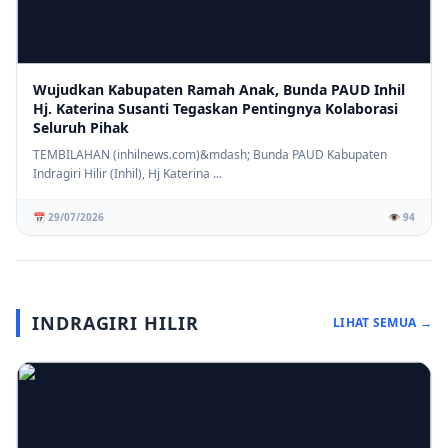
Wujudkan Kabupaten Ramah Anak, Bunda PAUD Inhil
Hj. Katerina Susanti Tegaskan Pentingnya Kolaborasi
Seluruh Pihak
TEMBILAHAN (inhilnews.com)&mdash; Bunda PAUD Kabupaten
Indragiri Hilir (Inhil), Hj Katerina ...
📅 29/07/2026
👁️ 94
INDRAGIRI HILIR
LIHAT SEMUA →