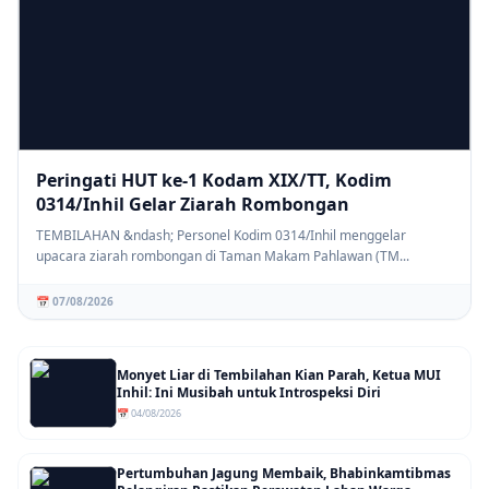
Peringati HUT ke-1 Kodam XIX/TT, Kodim
0314/Inhil Gelar Ziarah Rombongan
TEMBILAHAN &ndash; Personel Kodim 0314/Inhil menggelar
upacara ziarah rombongan di Taman Makam Pahlawan (TM...
📅 07/08/2026
Monyet Liar di Tembilahan Kian Parah, Ketua MUI
Inhil: Ini Musibah untuk Introspeksi Diri
📅 04/08/2026
Pertumbuhan Jagung Membaik, Bhabinkamtibmas