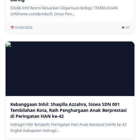
Disdik Inhil Resmi Keluarkan Dispensasi &nbsp; TEMBILAHAN
(inhilnews.com)&mdash; Dinas Pen...
📅 05/08/2026
👁️ 61
Kebanggaan Inhil: Shaqilla Azzahra, Siswa SDN 001
Tembilahan Kota, Raih Penghargaan Anak Berprestasi
di Peringatan HAN ke-42
Indragiri Hilir &mdash; Peringatan Hari Anak Nasional (HAN) ke-42
tingkat Kabupaten Indragir...