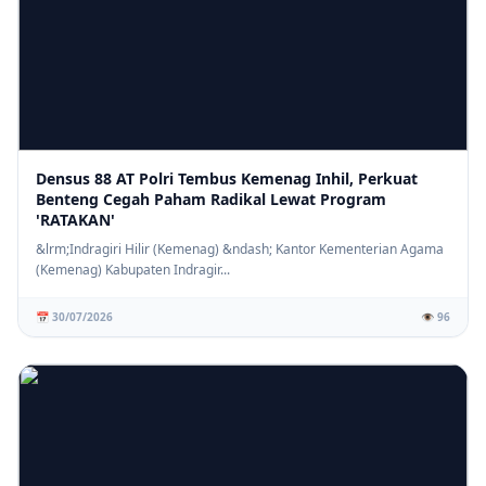
Densus 88 AT Polri Tembus Kemenag Inhil, Perkuat
Benteng Cegah Paham Radikal Lewat Program
'RATAKAN'
&lrm;Indragiri Hilir (Kemenag) &ndash; Kantor Kementerian Agama
(Kemenag) Kabupaten Indragir...
📅 30/07/2026
👁️ 96