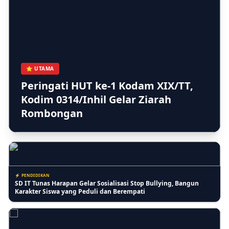
42
⚡ INDRAGIRI HILIR
Pertumbuhan Jagung Membaik, Bhabinkamtibmas Pelangiran
Pastikan Perawatan Lahan Warga Berjalan Optimal
⭐ UTAMA
Peringati HUT ke-1 Kodam XIX/TT,
Kodim 0314/Inhil Gelar Ziarah
⚡ RIAU
Rombongan
Lansia Keluhkan Pelayanan Kantor Imigrasi Tembilahan, Antrean
Lansia Digabung dan Dinilai Kurang Ramah
⚡ PENDIDIKAN
SD IT Tunas Harapan Gelar Sosialisasi Stop Bullying, Bangun
Karakter Siswa yang Peduli dan Berempati