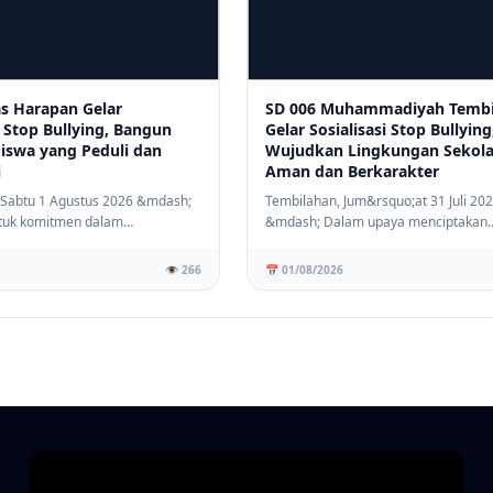
as Harapan Gelar
SD 006 Muhammadiyah Tembi
i Stop Bullying, Bangun
Gelar Sosialisasi Stop Bullying
Siswa yang Peduli dan
Wujudkan Lingkungan Sekol
i
Aman dan Berkarakter
 Sabtu 1 Agustus 2026 &mdash;
Tembilahan, Jum&rsquo;at 31 Juli 20
tuk komitmen dalam
&mdash; Dalam upaya menciptakan
lingkunga...
lingkungan pendidikan ...
👁️ 266
📅 01/08/2026