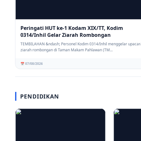
Peringati HUT ke-1 Kodam XIX/TT, Kodim
0314/Inhil Gelar Ziarah Rombongan
TEMBILAHAN &ndash; Personel Kodim 0314/Inhil menggelar upacar
ziarah rombongan di Taman Makam Pahlawan (TM...
📅 07/08/2026
PENDIDIKAN