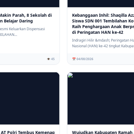
Makin Parah, 8 Sekolah di
Kebanggaan Inhil: Shaqilla Az
n Belajar Daring
Siswa SDN 001 Tembilahan Ko
Raih Penghargaan Anak Berpr
 Resmi Keluarkan Dispensasi
di Peringatan HAN ke-42
BILAHAN
om)&mdash; Dinas Pen...
Indragiri Hilir &mdash; Peringatan H
Nasional (HAN) ke-42 tingkat Kabupa
Indragir...
👁️ 45
📅 04/08/2026
 AT Polri Tembus Kemenag
Wujudkan Kabupaten Ramah 