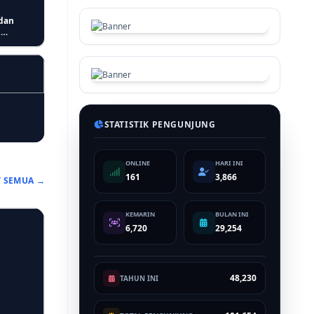
n Akui
STATISTIK PENGUNJUNG
Evaluasi
ONLINE
HARI INI
161
3,866
T SEMUA →
KEMARIN
BULAN INI
6,720
29,254
48,230
TAHUN INI