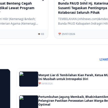
rkuat Benteng Cegah
Bunda PAUD Inhil Hj. Katerina
dikal Lewat Program
Susanti Tegaskan Pentingnya
'
Kolaborasi Seluruh Pihak
ri Hilir (Kemenag) &ndash;
TEMBILAHAN (inhilnews.com)&mdas
nterian Agama (Kemenag)
Bunda PAUD Kabupaten Indragiri Hilir 
dragir...
Hj Katerina ...
👁️ 83
📅 29/07/2026
LIHA
Monyet Liar di Tembilahan Kian Parah, Ketua MUI
Ini Musibah untuk Introspeksi Diri
📅 04/08/2026
Pertumbuhan Jagung Membaik, Bhabinkamtib
Pelangiran Pastikan Perawatan Lahan Warga Be
Optimal