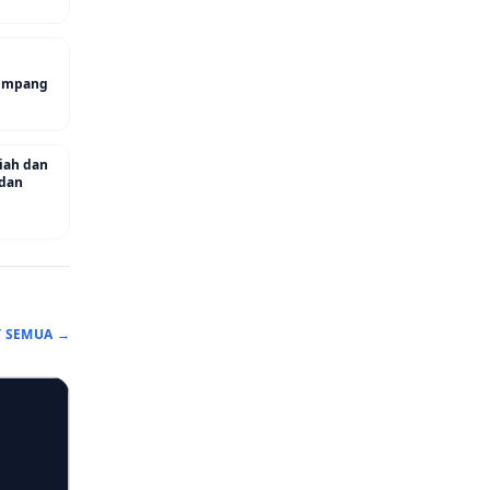
 Simpang
riah dan
 dan
T SEMUA →