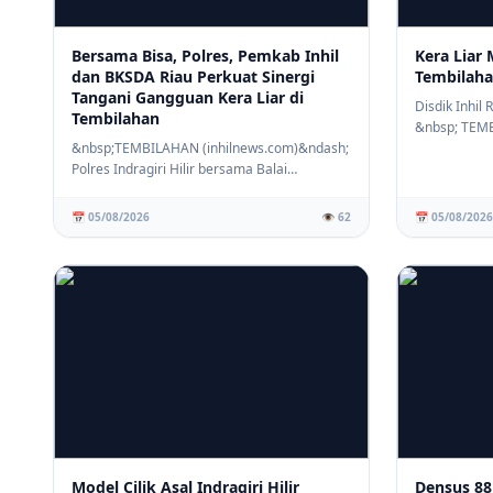
Bersama Bisa, Polres, Pemkab Inhil
Kera Liar 
dan BKSDA Riau Perkuat Sinergi
Tembilaha
Tangani Gangguan Kera Liar di
Disdik Inhil
Tembilahan
&nbsp; TEM
&nbsp;TEMBILAHAN (inhilnews.com)&ndash;
(inhilnews.c
Polres Indragiri Hilir bersama Balai
Konservasi Sumb...
📅 05/08/2026
👁️ 62
📅 05/08/2026
Model Cilik Asal Indragiri Hilir
Densus 88