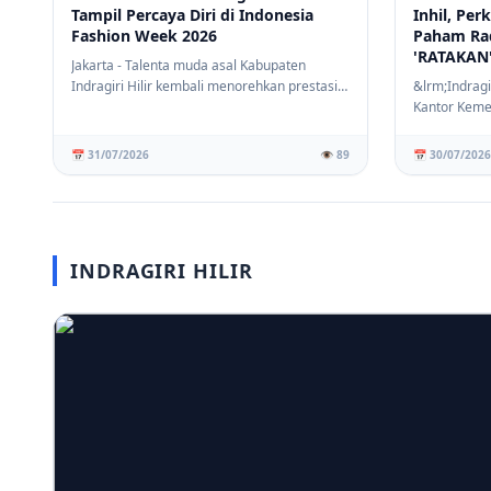
Tampil Percaya Diri di Indonesia
Inhil, Pe
Fashion Week 2026
Paham Ra
'RATAKAN
Jakarta - Talenta muda asal Kabupaten
Indragiri Hilir kembali menorehkan prestasi
&lrm;Indragi
membanggak...
Kantor Keme
Kabupaten In
📅 31/07/2026
👁️ 89
📅 30/07/2026
INDRAGIRI HILIR