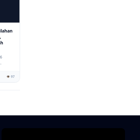
lahan
,
ah
26
👁️ 97