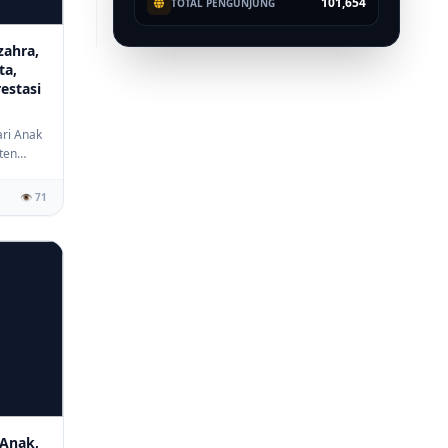
101,654
TOTAL PENGUNJUNG
zahra,
ta,
estasi
ari Anak
ten
👁️ 71
Anak,