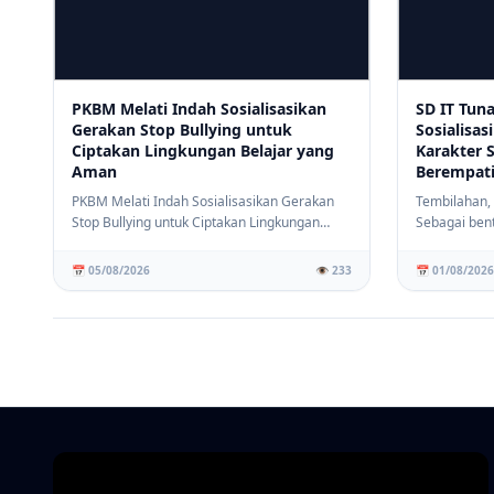
PKBM Melati Indah Sosialisasikan
SD IT Tun
Gerakan Stop Bullying untuk
Sosialisas
Ciptakan Lingkungan Belajar yang
Karakter 
Aman
Berempat
PKBM Melati Indah Sosialisasikan Gerakan
Tembilahan,
Stop Bullying untuk Ciptakan Lingkungan
Sebagai ben
Belajar yan...
menciptakan 
📅 05/08/2026
👁️ 233
📅 01/08/2026