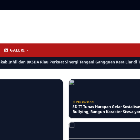
⚡ RIAU
Lansia Keluhkan Pelayanan Kantor 
Mencerdaskan Anak Negeri
Tembilahan, Antrean Lansia Digab
Dinilai Kurang Ramah
GALERI
▼
⚡ PENDIDIKAN
nhil dan BKSDA Riau Perkuat Sinergi Tangani Gangguan Kera Liar di Tembil
SD IT Tunas Harapan Gelar Sosialisa
Bullying, Bangun Karakter Siswa ya
Peduli dan Berempati
⚡ BERITA
Bersama Bisa, Polres, Pemkab Inhil
BKSDA Riau Perkuat Sinergi Tangan
Gangguan Kera Liar di Tembilahan