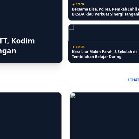
⚡ BERITA
Kera Liar Makin Parah, 8 Sekolah di
Tembilahan Belajar Daring
TT, Kodim
⚡ RIAU
ongan
Kasi Lantaskim Imigrasi Tembilaha
Harusnya tidak seperti itu dan Kita 
LIHA