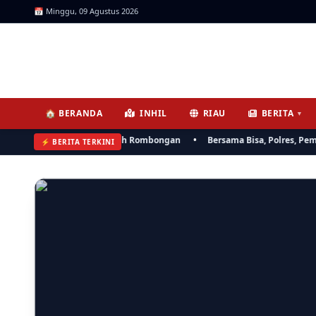
📅 Minggu, 09 Agustus 2026
ICNews | Jendela Informasi, 
🏠 BERANDA
INHIL
RIAU
BERITA
▼
 0314/Inhil Gelar Ziarah Rombongan
•
Bersama Bisa, Polres, Pemkab I
⚡ BERITA TERKINI