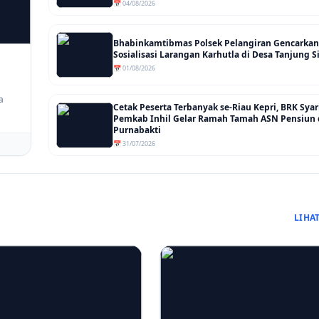
📅 04/08/2026
Bhabinkamtibmas Polsek Pelangiran Gencarkan
Sosialisasi Larangan Karhutla di Desa Tanjung
📅 01/08/2026
a
Cetak Peserta Terbanyak se-Riau Kepri, BRK Sya
Pemkab Inhil Gelar Ramah Tamah ASN Pensiun
Purnabakti
📅 31/07/2026
LIHA