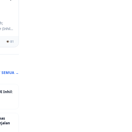
h;
(Inhil),
👁️ 81
T SEMUA →
 Inhil:
mas
rjalan