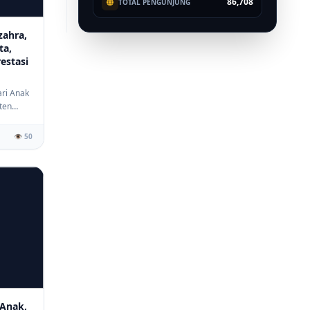
86,708
TOTAL PENGUNJUNG
zahra,
ta,
estasi
ari Anak
ten
👁️ 50
Anak,