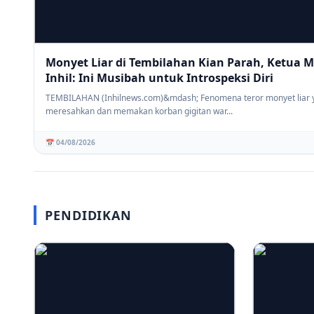
Monyet Liar di Tembilahan Kian Parah, Ketua 
Inhil: Ini Musibah untuk Introspeksi Diri
TEMBILAHAN (Inhilnews.com)&mdash; Fenomena teror monyet liar 
meresahkan dan memakan korban gigitan war...
📅 04/08/2026
PENDIDIKAN