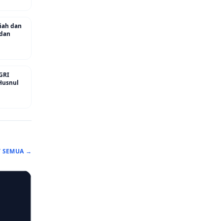
riah dan
 dan
GRI
Husnul
T SEMUA →