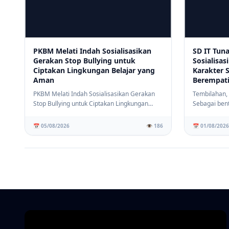
PKBM Melati Indah Sosialisasikan
SD IT Tun
Gerakan Stop Bullying untuk
Sosialisas
Ciptakan Lingkungan Belajar yang
Karakter 
Aman
Berempat
PKBM Melati Indah Sosialisasikan Gerakan
Tembilahan,
Stop Bullying untuk Ciptakan Lingkungan
Sebagai ben
Belajar yan...
menciptakan 
📅 05/08/2026
👁️ 186
📅 01/08/2026