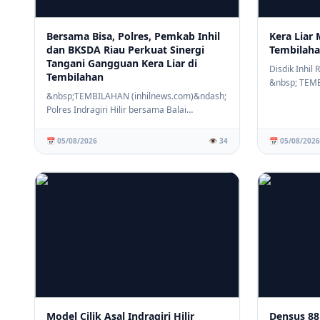
Bersama Bisa, Polres, Pemkab Inhil
Kera Liar 
dan BKSDA Riau Perkuat Sinergi
Tembilaha
Tangani Gangguan Kera Liar di
Disdik Inhil
Tembilahan
&nbsp; TEM
&nbsp;TEMBILAHAN (inhilnews.com)&ndash;
(inhilnews.c
Polres Indragiri Hilir bersama Balai
Konservasi Sumb...
📅 05/08/2026
👁️ 34
📅 05/08/2026
Model Cilik Asal Indragiri Hilir
Densus 88