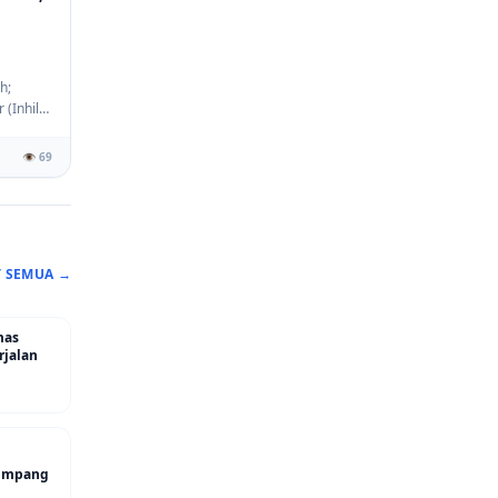
h;
(Inhil),
👁️ 69
T SEMUA →
mas
rjalan
 Simpang