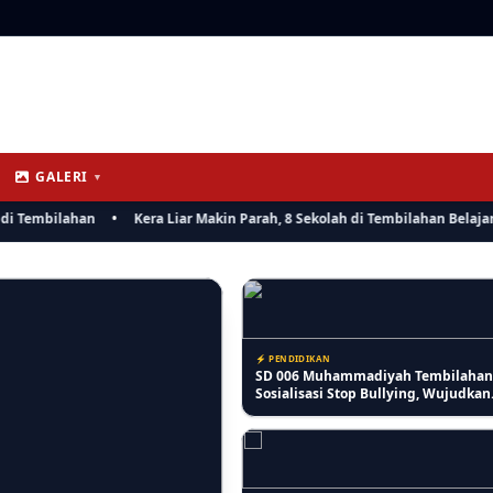
⚡ RIAU
Lansia Keluhkan Pelayanan Kantor 
Mencerdaskan Anak Negeri
Tembilahan, Antrean Lansia Digab
Dinilai Kurang Ramah
GALERI
▼
⚡ PENDIDIKAN
ahan
•
Kera Liar Makin Parah, 8 Sekolah di Tembilahan Belajar Daring
SD IT Tunas Harapan Gelar Sosialisa
Bullying, Bangun Karakter Siswa ya
Peduli dan Berempati
⚡ PENDIDIKAN
SD 006 Muhammadiyah Tembilahan 
Sosialisasi Stop Bullying, Wujudkan
Lingkungan Sekolah Aman dan Berk