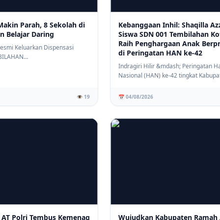
Makin Parah, 8 Sekolah di
Kebanggaan Inhil: Shaqilla Az
n Belajar Daring
Siswa SDN 001 Tembilahan Ko
Raih Penghargaan Anak Berpr
 Resmi Keluarkan Dispensasi
di Peringatan HAN ke-42
BILAHAN
om)&mdash; Dinas Pen...
Indragiri Hilir &mdash; Peringatan H
Nasional (HAN) ke-42 tingkat Kabupa
Indragir...
👁️ 19
📅 04/08/2026
 AT Polri Tembus Kemenag
Wujudkan Kabupaten Ramah 