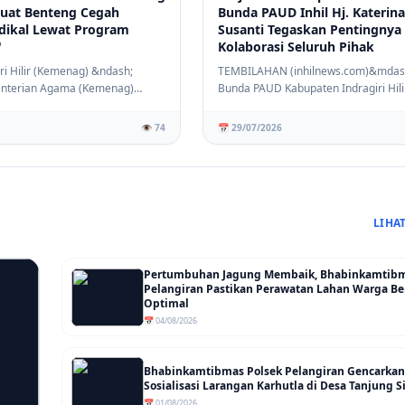
rkuat Benteng Cegah
Bunda PAUD Inhil Hj. Katerina
dikal Lewat Program
Susanti Tegaskan Pentingnya
'
Kolaborasi Seluruh Pihak
ri Hilir (Kemenag) &ndash;
TEMBILAHAN (inhilnews.com)&mdas
nterian Agama (Kemenag)
Bunda PAUD Kabupaten Indragiri Hilir 
dragir...
Hj Katerina ...
👁️ 74
📅 29/07/2026
LIHA
Pertumbuhan Jagung Membaik, Bhabinkamtib
Pelangiran Pastikan Perawatan Lahan Warga Be
Optimal
📅 04/08/2026
Bhabinkamtibmas Polsek Pelangiran Gencarkan
Sosialisasi Larangan Karhutla di Desa Tanjung
📅 01/08/2026