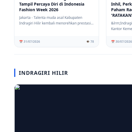
Tampil Percaya Diri di Indonesia
Inhil, Pe
Fashion Week 2026
Paham Ra
'RATAKAN
Jakarta - Talenta muda asal Kabupaten
Indragiri Hilir kembali menorehkan prestasi
&lrm;Indragi
membanggak...
Kantor Keme
Kabupaten In
📅 31/07/2026
👁️ 78
📅 30/07/2026
INDRAGIRI HILIR