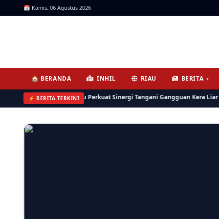
📅 Kamis, 06 Agustus 2026
ICNews | Jendela Informasi, 
🏠 BERANDA
INHIL
RIAU
BERITA
▼
hil dan BKSDA Riau Perkuat Sinergi Tangani Gangguan Kera Liar di Tembil
⚡ BERITA TERKINI