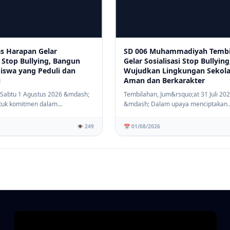
as Harapan Gelar
SD 006 Muhammadiyah Tembi
i Stop Bullying, Bangun
Gelar Sosialisasi Stop Bullying
Siswa yang Peduli dan
Wujudkan Lingkungan Sekol
i
Aman dan Berkarakter
 Sabtu 1 Agustus 2026 &mdash;
Tembilahan, Jum&rsquo;at 31 Juli 20
tuk komitmen dalam
&mdash; Dalam upaya menciptakan
lingkunga...
lingkungan pendidikan ...
👁️ 249
📅 01/08/2026