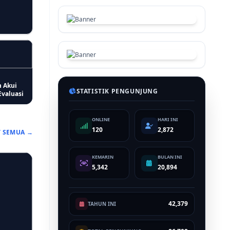
n Akui
STATISTIK PENGUNJUNG
Evaluasi
ONLINE
HARI INI
120
2,872
T SEMUA →
KEMARIN
BULAN INI
5,342
20,894
42,379
TAHUN INI