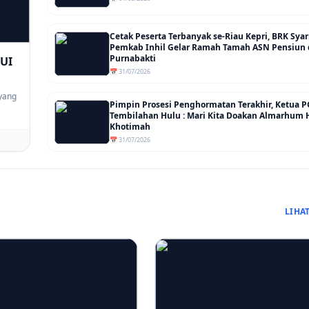
Cetak Peserta Terbanyak se-Riau Kepri, BRK Sya
Pemkab Inhil Gelar Ramah Tamah ASN Pensiun
Purnabakti
MUI
📅 31/07/2026
yang
Pimpin Prosesi Penghormatan Terakhir, Ketua P
Tembilahan Hulu : Mari Kita Doakan Almarhum 
Khotimah
📅 31/07/2026
LIHA