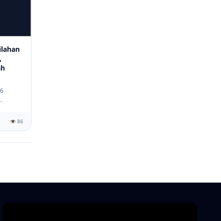
lahan
,
ah
26
👁️ 86