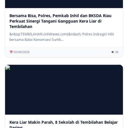
Bersama Bisa, Polres, Pemkab Inhil dan BKSDA Riau
Perkuat Sinergi Tangani Gangguan Kera Liar di
Tembilahan
⚡ PENDIDIKAN
SD 006 Muhammadiyah Tembilahan Gelar Sosialisasi Stop
&nbsp;TEMBILAHAN (inhilnews.com)&ndash; Polres Indragiri Hilir
Bullying, Wujudkan Lingkungan Sekolah Aman dan Berkarakter
bersama Balai Konservasi Sumb...
📅 05/08/2026
👁️ 36
Kera Liar Makin Parah, 8 Sekolah di Tembilahan Belajar
Daring