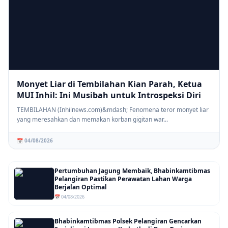
Monyet Liar di Tembilahan Kian Parah, Ketua
MUI Inhil: Ini Musibah untuk Introspeksi Diri
TEMBILAHAN (Inhilnews.com)&mdash; Fenomena teror monyet liar
yang meresahkan dan memakan korban gigitan war...
📅 04/08/2026
Pertumbuhan Jagung Membaik, Bhabinkamtibmas
Pelangiran Pastikan Perawatan Lahan Warga
Berjalan Optimal
📅 04/08/2026
Bhabinkamtibmas Polsek Pelangiran Gencarkan