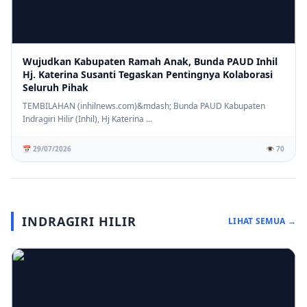
Wujudkan Kabupaten Ramah Anak, Bunda PAUD Inhil
Hj. Katerina Susanti Tegaskan Pentingnya Kolaborasi
Seluruh Pihak
TEMBILAHAN (inhilnews.com)&mdash; Bunda PAUD Kabupaten
Indragiri Hilir (Inhil), Hj Katerina ...
📅 29/07/2026
👁️ 70
INDRAGIRI HILIR
LIHAT SEMUA →