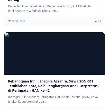
Disdik Inhil Resmi Keluarkan Dispensasi &nbsp; TEMBILAHAN
(inhilnews.com)&mdash; Dinas Pen...
📅 05/08/2026
👁️ 23
Kebanggaan Inhil: Shaqilla Azzahra, Siswa SDN 001
Tembilahan Kota, Raih Penghargaan Anak Berprestasi
di Peringatan HAN ke-42
Indragiri Hilir &mdash; Peringatan Hari Anak Nasional (HAN) ke-42
tingkat Kabupaten Indragir...