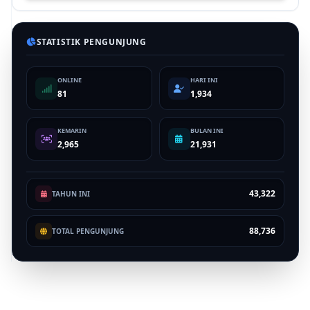
STATISTIK PENGUNJUNG
ONLINE
HARI INI
81
1,934
KEMARIN
BULAN INI
2,965
21,931
43,322
TAHUN INI
88,736
TOTAL PENGUNJUNG