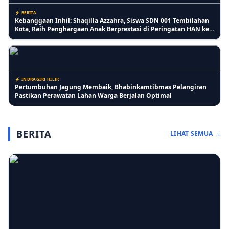
⚡ BERITA
Kebanggaan Inhil: Shaqilla Azzahra, Siswa SDN 001 Tembilahan
Kota, Raih Penghargaan Anak Berprestasi di Peringatan HAN ke-
42
⚡ INDRAGIRI HILIR
Pertumbuhan Jagung Membaik, Bhabinkamtibmas Pelangiran
Pastikan Perawatan Lahan Warga Berjalan Optimal
BERITA
LIHAT SEMUA →
⚡ RIAU
Lansia Keluhkan Pelayanan Kantor Imigrasi Tembilahan, Antrean
Lansia Digabung dan Dinilai Kurang Ramah
⚡ PENDIDIKAN
SD IT Tunas Harapan Gelar Sosialisasi Stop Bullying, Bangun
Karakter Siswa yang Peduli dan Berempati