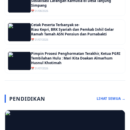
Sosialisasi Larangan Karhutla di Desa Tanjung
Simpang
📅 01/08/2026
Cetak Peserta Terbanyak se-
Riau Kepri, BRK Syariah dan Pemkab Inhil Gelar
Ramah Tamah ASN Pensiun dan Purnabakti
📅 31/07/2026
Pimpin Prosesi Penghormatan Terakhir, Ketua PGRI
Tembilahan Hulu : Mari Kita Doakan Almarhum
Husnul Khotimah
📅 31/07/2026
PENDIDIKAN
LIHAT SEMUA →