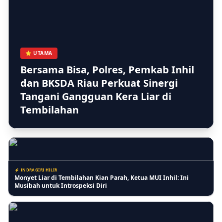
⚡ RIAU
Kasi Lantaskim Imigrasi Tembilahan Akui Harusnya tidak seperti
⭐ UTAMA
itu dan Kita Evaluasi
Bersama Bisa, Polres, Pemkab Inhil
dan BKSDA Riau Perkuat Sinergi
Tangani Gangguan Kera Liar di
⚡ PENDIDIKAN
Tembilahan
PKBM Melati Indah Sosialisasikan Gerakan Stop Bullying untuk
Ciptakan Lingkungan Belajar yang Aman
⚡ INDRAGIRI HILIR
Monyet Liar di Tembilahan Kian Parah, Ketua MUI Inhil: Ini
Musibah untuk Introspeksi Diri