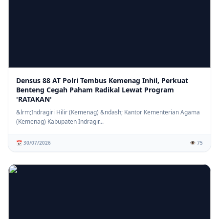
Densus 88 AT Polri Tembus Kemenag Inhil, Perkuat
Benteng Cegah Paham Radikal Lewat Program
'RATAKAN'
&lrm;Indragiri Hilir (Kemenag) &ndash; Kantor Kementerian Agama
(Kemenag) Kabupaten Indragir...
📅 30/07/2026
👁️ 75