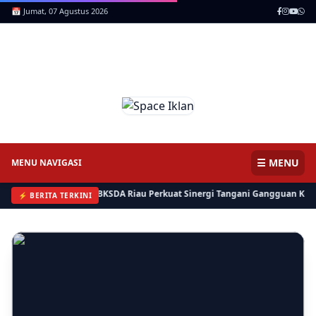
📅 Jumat, 07 Agustus 2026
ICNews | Jendela Informasi,
Mencerdaskan Anak Negeri
☰ MENU
MENU NAVIGASI
Pemkab Inhil dan BKSDA Riau Perkuat Sinergi Tangani Gangguan Kera Liar 
⚡ BERITA TERKINI
⚡ BERITA
Kera Liar Makin Parah, 8 Sekolah di Tembilahan Belajar Daring